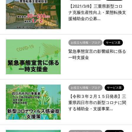
【2021/3/8】三重県新型コロ
ナ克服生産性向上・業態転換支
援補助金の公募…
お役立ち情報・ブログ
サービス業
緊急事態宣言の影響緩和に係る
一時支援金
お役立ち情報・ブログ
サービス業
【令和３年２月１５日発表】三
重県四日市市の新型コロナに関
する補助金・支援事業…