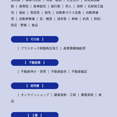
除
接骨院
新車販売
旅行業
求人
清掃
石材加工販
売
福祉
美容室
脱毛
自動車ガラス交換
自動車修
理
自動車整備
花・種苗
貸衣装
車検
釣具
防犯・
防災・警備
食品
【 その他 】
プラスチック樹脂再生加工
産業廃棄物処理
【 不動産業 】
不動産仲介・管理
不動産販売
不動産鑑定
【 卸売業 】
オンラインショップ
建築資材・工材
農業資材
食
品
【 士業 】