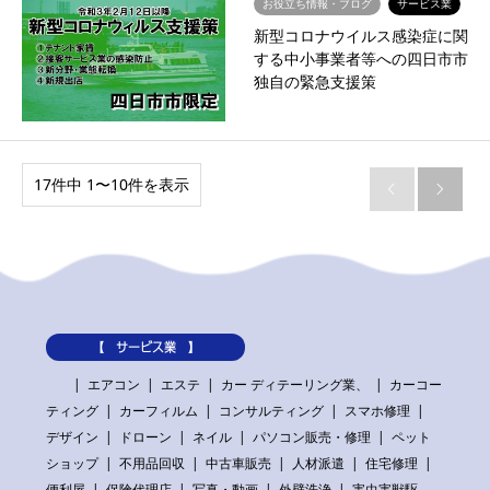
お役立ち情報・ブログ
サービス業
新型コロナウイルス感染症に関
する中小事業者等への四日市市
独自の緊急支援策
17件中 1〜10件を表示


【 サービス業 】
エアコン
エステ
カー ディテーリング業、
カーコー
ティング
カーフィルム
コンサルティング
スマホ修理
デザイン
ドローン
ネイル
パソコン販売・修理
ペット
ショップ
不用品回収
中古車販売
人材派遣
住宅修理
便利屋
保険代理店
写真・動画
外壁洗浄
害虫害獣駆