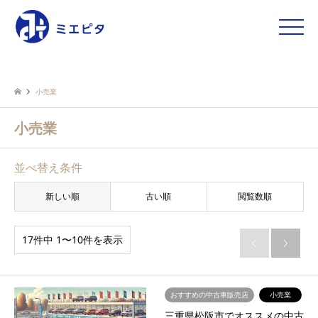
toggle
naviga
小売業
小売業
並べ替え条件
新しい順
古い順
閲覧数順
17件中 1〜10件を表示


おすすめの中古車販売店
小売業
三重県松阪市でオススメの中古