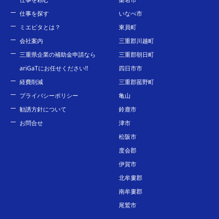
仕事を探す
いなべ市
ミエピタとは？
東員町
会社案内
三重郡川越町
三重県企業の補助金申請なら
三重郡朝日町
ariGaTにお任せください!!
四日市市
経費削減
三重郡菰野町
プライバシーポリシー
亀山
勧誘方針について
鈴鹿市
お問合せ
津市
松阪市
度会郡
伊賀市
北牟婁郡
南牟婁郡
尾鷲市