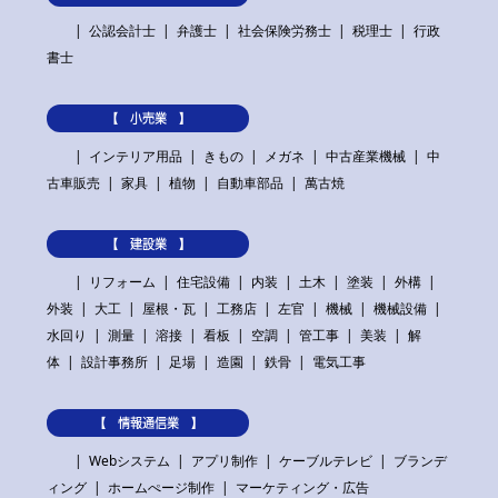
公認会計士
弁護士
社会保険労務士
税理士
行政
書士
【 小売業 】
インテリア用品
きもの
メガネ
中古産業機械
中
古車販売
家具
植物
自動車部品
萬古焼
【 建設業 】
リフォーム
住宅設備
内装
土木
塗装
外構
外装
大工
屋根・瓦
工務店
左官
機械
機械設備
水回り
測量
溶接
看板
空調
管工事
美装
解
体
設計事務所
足場
造園
鉄骨
電気工事
【 情報通信業 】
Webシステム
アプリ制作
ケーブルテレビ
ブランデ
ィング
ホームぺージ制作
マーケティング・広告