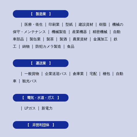
【 製造業 】
医療・衛生
印刷業
型紙
建設資材
樹脂
機械の
保守・メンテナンス
機械製造
産業機器
精密機械
自動
車部品
製缶業
製茶
製酒
農業資材
金属加工
鉄
工
鋳物
防犯カメラ製造
食品
【 運送業 】
一般貨物
企業送迎バス
倉庫業
宅配
梱包
自動
車
観光バス
【 電気・水道・ガス 】
LPガス
新電力
【 非営利団体 】