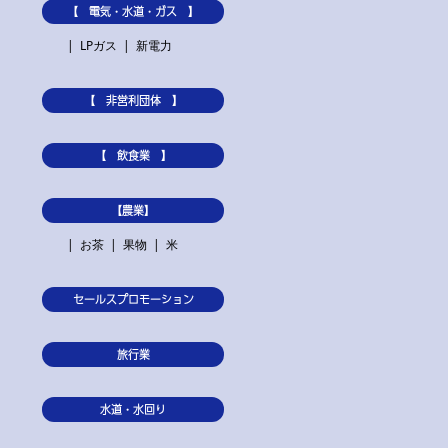
【 電気・水道・ガス 】
LPガス
新電力
【 非営利団体 】
【 飲食業 】
【農業】
お茶
果物
米
セールスプロモーション
旅行業
水道・水回り