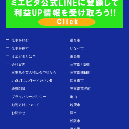
仕事を頼む
桑名市
仕事を探す
いなべ市
ミエピタとは？
東員町
会社案内
三重郡川越町
三重県企業の補助金申請なら
三重郡朝日町
ariGaTにお任せください!!
四日市市
経費削減
三重郡菰野町
プライバシーポリシー
亀山
勧誘方針について
鈴鹿市
お問合せ
津市
松阪市
度会郡