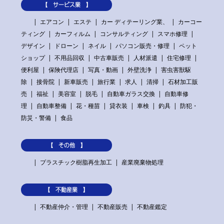
【 サービス業 】
エアコン
エステ
カー ディテーリング業、
カーコー
ティング
カーフィルム
コンサルティング
スマホ修理
デザイン
ドローン
ネイル
パソコン販売・修理
ペット
ショップ
不用品回収
中古車販売
人材派遣
住宅修理
便利屋
保険代理店
写真・動画
外壁洗浄
害虫害獣駆
除
接骨院
新車販売
旅行業
求人
清掃
石材加工販
売
福祉
美容室
脱毛
自動車ガラス交換
自動車修
理
自動車整備
花・種苗
貸衣装
車検
釣具
防犯・
防災・警備
食品
【 その他 】
プラスチック樹脂再生加工
産業廃棄物処理
【 不動産業 】
不動産仲介・管理
不動産販売
不動産鑑定