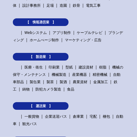
体
設計事務所
足場
造園
鉄骨
電気工事
【 情報通信業 】
Webシステム
アプリ制作
ケーブルテレビ
ブランデ
ィング
ホームぺージ制作
マーケティング・広告
【 製造業 】
医療・衛生
印刷業
型紙
建設資材
樹脂
機械の
保守・メンテナンス
機械製造
産業機器
精密機械
自動
車部品
製缶業
製茶
製酒
農業資材
金属加工
鉄
工
鋳物
防犯カメラ製造
食品
【 運送業 】
一般貨物
企業送迎バス
倉庫業
宅配
梱包
自動
車
観光バス