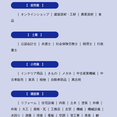
【 卸売業 】
オンラインショップ
建築資材・工材
農業資材
食
品
【 士業 】
公認会計士
弁護士
社会保険労務士
税理士
行政
書士
【 小売業 】
インテリア用品
きもの
メガネ
中古産業機械
中
古車販売
家具
植物
自動車部品
萬古焼
【 建設業 】
リフォーム
住宅設備
内装
土木
塗装
外構
外装
大工
屋根・瓦
工務店
左官
機械
機械設備
水回り
測量
溶接
看板
空調
管工事
美装
解