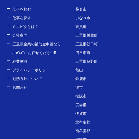
仕事を頼む
桑名市
仕事を探す
いなべ市
ミエピタとは？
東員町
会社案内
三重郡川越町
三重県企業の補助金申請なら
三重郡朝日町
ariGaTにお任せください!!
四日市市
経費削減
三重郡菰野町
プライバシーポリシー
亀山
勧誘方針について
鈴鹿市
お問合せ
津市
松阪市
度会郡
伊賀市
北牟婁郡
南牟婁郡