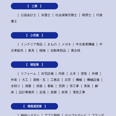
【 士業 】
公認会計士
弁護士
社会保険労務士
税理士
行政
書士
【 小売業 】
インテリア用品
きもの
メガネ
中古産業機械
中
古車販売
家具
植物
自動車部品
萬古焼
【 建設業 】
リフォーム
住宅設備
内装
土木
塗装
外構
外装
大工
屋根・瓦
工務店
左官
機械
機械設備
水回り
測量
溶接
看板
空調
管工事
美装
解
体
設計事務所
足場
造園
鉄骨
電気工事
【 情報通信業 】
Webシステム
アプリ制作
ケーブルテレビ
ブランデ