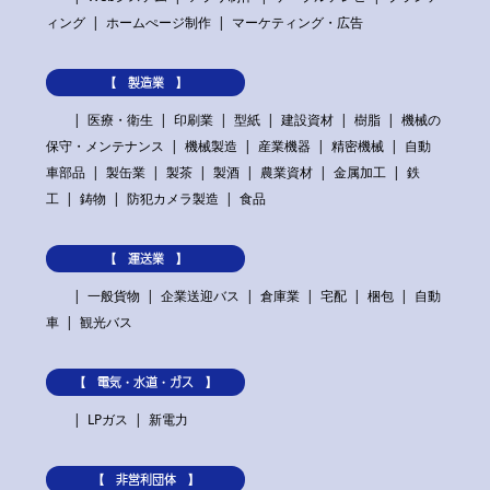
ィング
ホームぺージ制作
マーケティング・広告
【 製造業 】
医療・衛生
印刷業
型紙
建設資材
樹脂
機械の
保守・メンテナンス
機械製造
産業機器
精密機械
自動
車部品
製缶業
製茶
製酒
農業資材
金属加工
鉄
工
鋳物
防犯カメラ製造
食品
【 運送業 】
一般貨物
企業送迎バス
倉庫業
宅配
梱包
自動
車
観光バス
【 電気・水道・ガス 】
LPガス
新電力
【 非営利団体 】