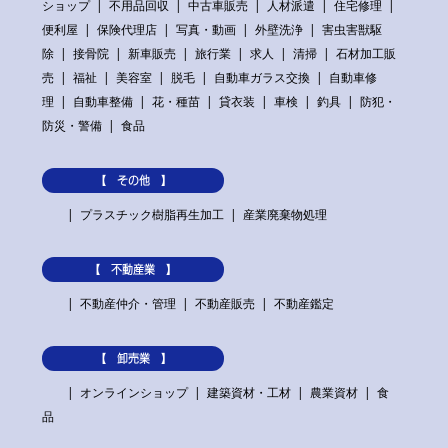
ショップ
不用品回収
中古車販売
人材派遣
住宅修理
便利屋
保険代理店
写真・動画
外壁洗浄
害虫害獣駆
除
接骨院
新車販売
旅行業
求人
清掃
石材加工販
売
福祉
美容室
脱毛
自動車ガラス交換
自動車修
理
自動車整備
花・種苗
貸衣装
車検
釣具
防犯・
防災・警備
食品
【 その他 】
プラスチック樹脂再生加工
産業廃棄物処理
【 不動産業 】
不動産仲介・管理
不動産販売
不動産鑑定
【 卸売業 】
オンラインショップ
建築資材・工材
農業資材
食
品