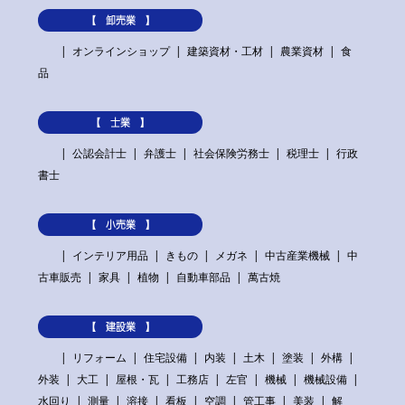
【 卸売業 】
オンラインショップ
建築資材・工材
農業資材
食
品
【 士業 】
公認会計士
弁護士
社会保険労務士
税理士
行政
書士
【 小売業 】
インテリア用品
きもの
メガネ
中古産業機械
中
古車販売
家具
植物
自動車部品
萬古焼
【 建設業 】
リフォーム
住宅設備
内装
土木
塗装
外構
外装
大工
屋根・瓦
工務店
左官
機械
機械設備
水回り
測量
溶接
看板
空調
管工事
美装
解