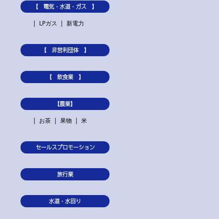
【 電気・水道・ガス 】
LPガス
新電力
【 非営利団体 】
【 飲食業 】
【農業】
お茶
果物
米
セールスプロモーション
旅行業
水道・水回り