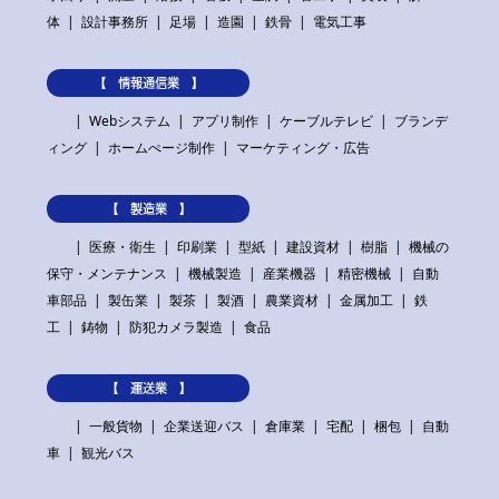
体
設計事務所
足場
造園
鉄骨
電気工事
【 情報通信業 】
Webシステム
アプリ制作
ケーブルテレビ
ブランデ
ィング
ホームぺージ制作
マーケティング・広告
【 製造業 】
医療・衛生
印刷業
型紙
建設資材
樹脂
機械の
保守・メンテナンス
機械製造
産業機器
精密機械
自動
車部品
製缶業
製茶
製酒
農業資材
金属加工
鉄
工
鋳物
防犯カメラ製造
食品
【 運送業 】
一般貨物
企業送迎バス
倉庫業
宅配
梱包
自動
車
観光バス