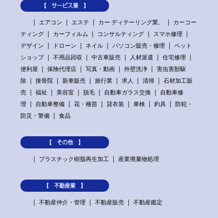
【 サービス業 】
エアコン
エステ
カー ディテーリング業、
カーコー
ティング
カーフィルム
コンサルティング
スマホ修理
デザイン
ドローン
ネイル
パソコン販売・修理
ペット
ショップ
不用品回収
中古車販売
人材派遣
住宅修理
便利屋
保険代理店
写真・動画
外壁洗浄
害虫害獣駆
除
接骨院
新車販売
旅行業
求人
清掃
石材加工販
売
福祉
美容室
脱毛
自動車ガラス交換
自動車修
理
自動車整備
花・種苗
貸衣装
車検
釣具
防犯・
防災・警備
食品
【 その他 】
プラスチック樹脂再生加工
産業廃棄物処理
【 不動産業 】
不動産仲介・管理
不動産販売
不動産鑑定