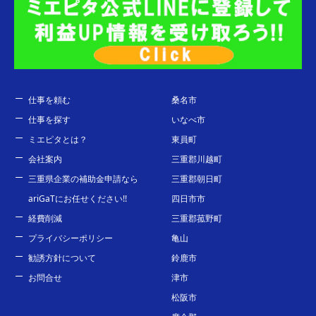
仕事を頼む
桑名市
仕事を探す
いなべ市
ミエピタとは？
東員町
会社案内
三重郡川越町
三重県企業の補助金申請なら
三重郡朝日町
ariGaTにお任せください!!
四日市市
経費削減
三重郡菰野町
プライバシーポリシー
亀山
勧誘方針について
鈴鹿市
お問合せ
津市
松阪市