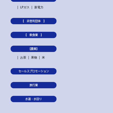
LPガス
新電力
【 非営利団体 】
【 飲食業 】
【農業】
お茶
果物
米
セールスプロモーション
旅行業
水道・水回り