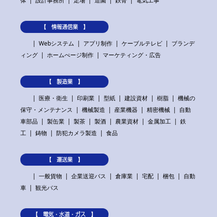
体
設計事務所
足場
造園
鉄骨
電気工事
【 情報通信業 】
Webシステム
アプリ制作
ケーブルテレビ
ブランデ
ィング
ホームぺージ制作
マーケティング・広告
【 製造業 】
医療・衛生
印刷業
型紙
建設資材
樹脂
機械の
保守・メンテナンス
機械製造
産業機器
精密機械
自動
車部品
製缶業
製茶
製酒
農業資材
金属加工
鉄
工
鋳物
防犯カメラ製造
食品
【 運送業 】
一般貨物
企業送迎バス
倉庫業
宅配
梱包
自動
車
観光バス
【 電気・水道・ガス 】