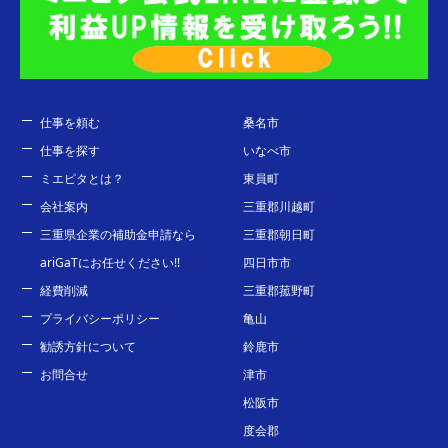
仕事を頼む
桑名市
仕事を探す
いなべ市
ミエピタとは？
東員町
会社案内
三重郡川越町
三重県企業の補助金申請なら
三重郡朝日町
ariGaTにお任せください!!
四日市市
経費削減
三重郡菰野町
プライバシーポリシー
亀山
勧誘方針について
鈴鹿市
お問合せ
津市
松阪市
度会郡