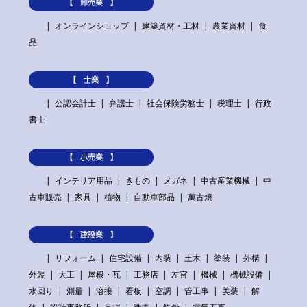
【 卸売業 】
オンラインショップ
建築資材・工材
農業資材
食
品
【 士業 】
公認会計士
弁護士
社会保険労務士
税理士
行政
書士
【 小売業 】
インテリア用品
きもの
メガネ
中古産業機械
中
古車販売
家具
植物
自動車部品
萬古焼
【 建設業 】
リフォーム
住宅設備
内装
土木
塗装
外構
外装
大工
屋根・瓦
工務店
左官
機械
機械設備
水回り
測量
溶接
看板
空調
管工事
美装
解