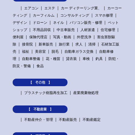
エアコン
エステ
カー ディテーリング業、
カーコー
ティング
カーフィルム
コンサルティング
スマホ修理
デザイン
ドローン
ネイル
パソコン販売・修理
ペット
ショップ
不用品回収
中古車販売
人材派遣
住宅修理
便利屋
保険代理店
写真・動画
外壁洗浄
害虫害獣駆
除
接骨院
新車販売
旅行業
求人
清掃
石材加工販
売
福祉
美容室
脱毛
自動車ガラス交換
自動車修
理
自動車整備
花・種苗
貸衣装
車検
釣具
防犯・
防災・警備
食品
【 その他 】
プラスチック樹脂再生加工
産業廃棄物処理
【 不動産業 】
不動産仲介・管理
不動産販売
不動産鑑定