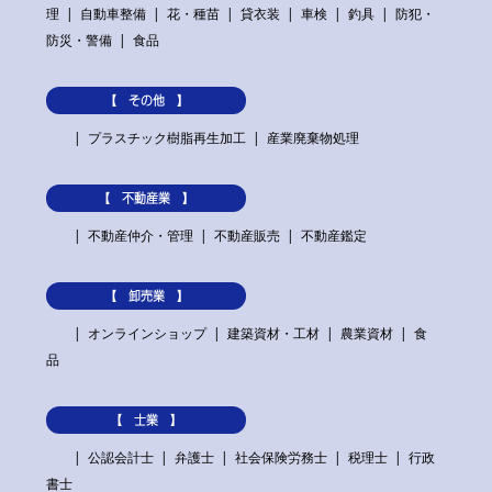
理
自動車整備
花・種苗
貸衣装
車検
釣具
防犯・
防災・警備
食品
【 その他 】
プラスチック樹脂再生加工
産業廃棄物処理
【 不動産業 】
不動産仲介・管理
不動産販売
不動産鑑定
【 卸売業 】
オンラインショップ
建築資材・工材
農業資材
食
品
【 士業 】
公認会計士
弁護士
社会保険労務士
税理士
行政
書士