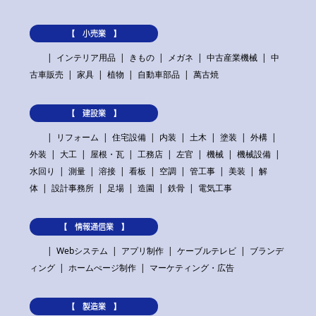
【 小売業 】
インテリア用品
きもの
メガネ
中古産業機械
中
古車販売
家具
植物
自動車部品
萬古焼
【 建設業 】
リフォーム
住宅設備
内装
土木
塗装
外構
外装
大工
屋根・瓦
工務店
左官
機械
機械設備
水回り
測量
溶接
看板
空調
管工事
美装
解
体
設計事務所
足場
造園
鉄骨
電気工事
【 情報通信業 】
Webシステム
アプリ制作
ケーブルテレビ
ブランデ
ィング
ホームぺージ制作
マーケティング・広告
【 製造業 】