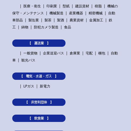
医療・衛生
印刷業
型紙
建設資材
樹脂
機械の
保守・メンテナンス
機械製造
産業機器
精密機械
自動
車部品
製缶業
製茶
製酒
農業資材
金属加工
鉄
工
鋳物
防犯カメラ製造
食品
【 運送業 】
一般貨物
企業送迎バス
倉庫業
宅配
梱包
自動
車
観光バス
【 電気・水道・ガス 】
LPガス
新電力
【 非営利団体 】
【 飲食業 】