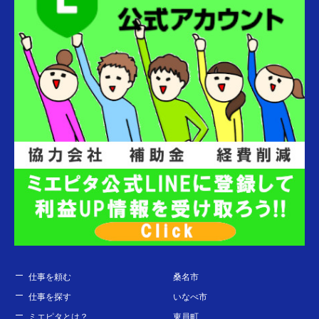
仕事を頼む
桑名市
仕事を探す
いなべ市
ミエピタとは？
東員町