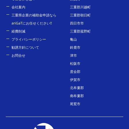
会社案内
三重郡川越町
三重県企業の補助金申請なら
三重郡朝日町
ariGaTにお任せください!!
四日市市
経費削減
三重郡菰野町
プライバシーポリシー
亀山
勧誘方針について
鈴鹿市
お問合せ
津市
松阪市
度会郡
伊賀市
北牟婁郡
南牟婁郡
尾鷲市