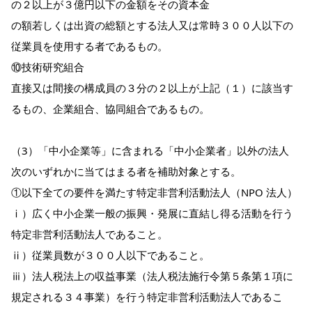
の２以上が３億円以下の金額をその資本金
の額若しくは出資の総額とする法人又は常時３００人以下の
従業員を使用する者であるもの。
⑩技術研究組合
直接又は間接の構成員の３分の２以上が上記（１）に該当す
るもの、企業組合、協同組合であるもの。
（3）「中小企業等」に含まれる「中小企業者」以外の法人
次のいずれかに当てはまる者を補助対象とする。
①以下全ての要件を満たす特定非営利活動法人（NPO 法人）
ⅰ）広く中小企業一般の振興・発展に直結し得る活動を行う
特定非営利活動法人であること。
ⅱ）従業員数が３００人以下であること。
ⅲ）法人税法上の収益事業（法人税法施行令第５条第１項に
規定される３４事業）を行う特定非営利活動法人であるこ