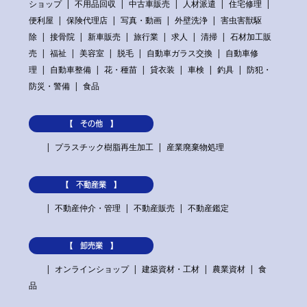
ショップ
不用品回収
中古車販売
人材派遣
住宅修理
便利屋
保険代理店
写真・動画
外壁洗浄
害虫害獣駆
除
接骨院
新車販売
旅行業
求人
清掃
石材加工販
売
福祉
美容室
脱毛
自動車ガラス交換
自動車修
理
自動車整備
花・種苗
貸衣装
車検
釣具
防犯・
防災・警備
食品
【 その他 】
プラスチック樹脂再生加工
産業廃棄物処理
【 不動産業 】
不動産仲介・管理
不動産販売
不動産鑑定
【 卸売業 】
オンラインショップ
建築資材・工材
農業資材
食
品