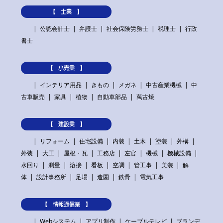
【 士業 】
公認会計士
弁護士
社会保険労務士
税理士
行政
書士
【 小売業 】
インテリア用品
きもの
メガネ
中古産業機械
中
古車販売
家具
植物
自動車部品
萬古焼
【 建設業 】
リフォーム
住宅設備
内装
土木
塗装
外構
外装
大工
屋根・瓦
工務店
左官
機械
機械設備
水回り
測量
溶接
看板
空調
管工事
美装
解
体
設計事務所
足場
造園
鉄骨
電気工事
【 情報通信業 】
Webシステム
アプリ制作
ケーブルテレビ
ブランデ