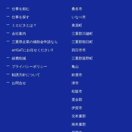
仕事を頼む
桑名市
仕事を探す
いなべ市
ミエピタとは？
東員町
会社案内
三重郡川越町
三重県企業の補助金申請なら
三重郡朝日町
ariGaTにお任せください!!
四日市市
経費削減
三重郡菰野町
プライバシーポリシー
亀山
勧誘方針について
鈴鹿市
お問合せ
津市
松阪市
度会郡
伊賀市
北牟婁郡
南牟婁郡