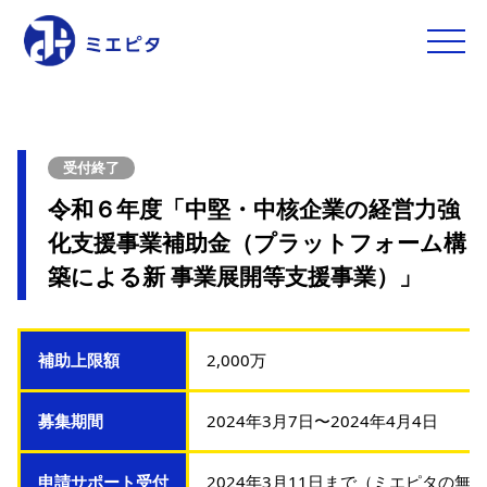
toggle
naviga
受付終了
令和６年度「中堅・中核企業の経営力強
化支援事業補助金（プラットフォーム構
築による新 事業展開等支援事業）」
補助上限額
2,000万
募集期間
2024年3月7日〜2024年4月4日
申請サポート受付
2024年3月11日まで（ミエピタの無