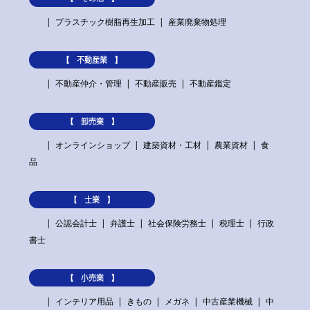
プラスチック樹脂再生加工
産業廃棄物処理
【 不動産業 】
不動産仲介・管理
不動産販売
不動産鑑定
【 卸売業 】
オンラインショップ
建築資材・工材
農業資材
食
品
【 士業 】
公認会計士
弁護士
社会保険労務士
税理士
行政
書士
【 小売業 】
インテリア用品
きもの
メガネ
中古産業機械
中