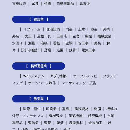
古車販売
家具
植物
自動車部品
萬古焼
【 建設業 】
リフォーム
住宅設備
内装
土木
塗装
外構
外装
大工
屋根・瓦
工務店
左官
機械
機械設備
水回り
測量
溶接
看板
空調
管工事
美装
解
体
設計事務所
足場
造園
鉄骨
電気工事
【 情報通信業 】
Webシステム
アプリ制作
ケーブルテレビ
ブランデ
ィング
ホームぺージ制作
マーケティング・広告
【 製造業 】
医療・衛生
印刷業
型紙
建設資材
樹脂
機械の
保守・メンテナンス
機械製造
産業機器
精密機械
自動
車部品
製缶業
製茶
製酒
農業資材
金属加工
鉄
工
鋳物
防犯カメラ製造
食品