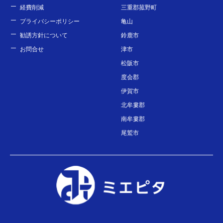
経費削減
三重郡菰野町
プライバシーポリシー
亀山
勧誘方針について
鈴鹿市
お問合せ
津市
松阪市
度会郡
伊賀市
北牟婁郡
南牟婁郡
尾鷲市