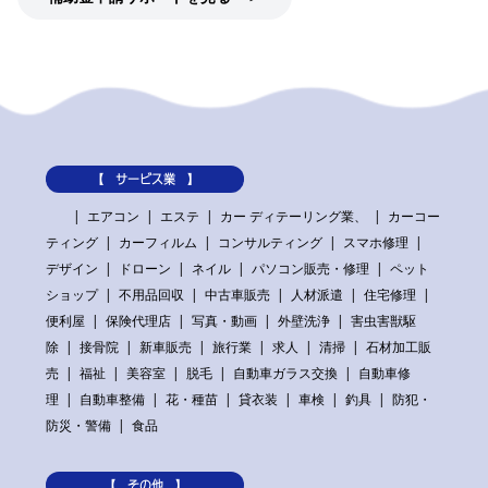
【 サービス業 】
エアコン
エステ
カー ディテーリング業、
カーコー
ティング
カーフィルム
コンサルティング
スマホ修理
デザイン
ドローン
ネイル
パソコン販売・修理
ペット
ショップ
不用品回収
中古車販売
人材派遣
住宅修理
便利屋
保険代理店
写真・動画
外壁洗浄
害虫害獣駆
除
接骨院
新車販売
旅行業
求人
清掃
石材加工販
売
福祉
美容室
脱毛
自動車ガラス交換
自動車修
理
自動車整備
花・種苗
貸衣装
車検
釣具
防犯・
防災・警備
食品
【 その他 】