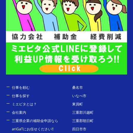
仕事を頼む
桑名市
仕事を探す
いなべ市
ミエピタとは？
東員町
会社案内
三重郡川越町
三重県企業の補助金申請なら
三重郡朝日町
ariGaTにお任せください!!
四日市市