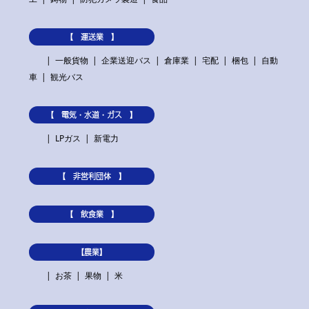
【 運送業 】
一般貨物
企業送迎バス
倉庫業
宅配
梱包
自動
車
観光バス
【 電気・水道・ガス 】
LPガス
新電力
【 非営利団体 】
【 飲食業 】
【農業】
お茶
果物
米