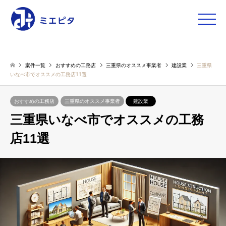
toggle
naviga
案件一覧
おすすめの工務店
三重県のオススメ事業者
建設業
三重県
いなべ市でオススメの工務店11選
おすすめの工務店
三重県のオススメ事業者
建設業
三重県いなべ市でオススメの工務
店11選