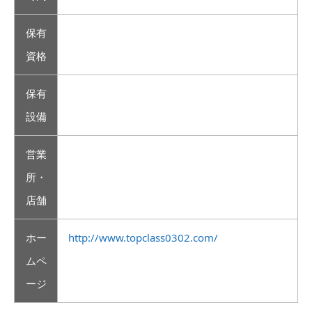
保有
資格
保有
設備
営業
所・
店舗
ホー
http://www.topclass0302.com/
ムペ
ージ