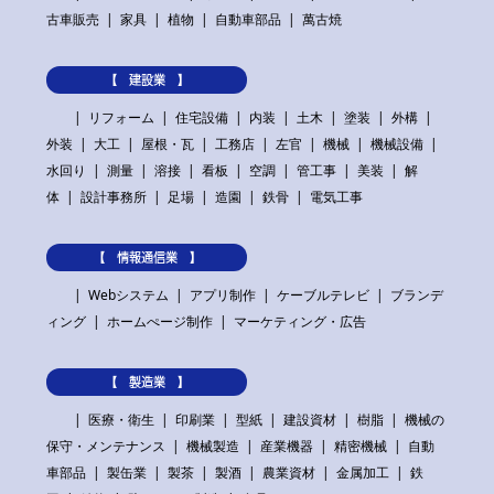
古車販売
家具
植物
自動車部品
萬古焼
【 建設業 】
リフォーム
住宅設備
内装
土木
塗装
外構
外装
大工
屋根・瓦
工務店
左官
機械
機械設備
水回り
測量
溶接
看板
空調
管工事
美装
解
体
設計事務所
足場
造園
鉄骨
電気工事
【 情報通信業 】
Webシステム
アプリ制作
ケーブルテレビ
ブランデ
ィング
ホームぺージ制作
マーケティング・広告
【 製造業 】
医療・衛生
印刷業
型紙
建設資材
樹脂
機械の
保守・メンテナンス
機械製造
産業機器
精密機械
自動
車部品
製缶業
製茶
製酒
農業資材
金属加工
鉄