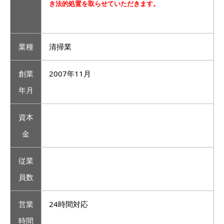
き法的処置を取らせていただきます。
業種
清掃業
創業
2007年11月
年月
資本
金
従業
員数
営業
24時間対応
時間