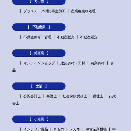
【 その他 】
プラスチック樹脂再生加工
産業廃棄物処理
【 不動産業 】
不動産仲介・管理
不動産販売
不動産鑑定
【 卸売業 】
オンラインショップ
建築資材・工材
農業資材
食
品
【 士業 】
公認会計士
弁護士
社会保険労務士
税理士
行政
書士
【 小売業 】
インテリア用品
きもの
メガネ
中古産業機械
中