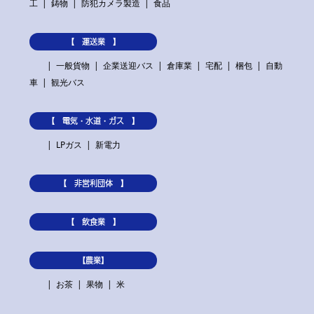
工
鋳物
防犯カメラ製造
食品
【 運送業 】
一般貨物
企業送迎バス
倉庫業
宅配
梱包
自動
車
観光バス
【 電気・水道・ガス 】
LPガス
新電力
【 非営利団体 】
【 飲食業 】
【農業】
お茶
果物
米