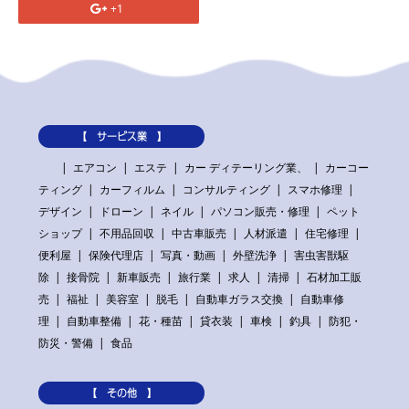
+1
【 サービス業 】
エアコン
エステ
カー ディテーリング業、
カーコー
ティング
カーフィルム
コンサルティング
スマホ修理
デザイン
ドローン
ネイル
パソコン販売・修理
ペット
ショップ
不用品回収
中古車販売
人材派遣
住宅修理
便利屋
保険代理店
写真・動画
外壁洗浄
害虫害獣駆
除
接骨院
新車販売
旅行業
求人
清掃
石材加工販
売
福祉
美容室
脱毛
自動車ガラス交換
自動車修
理
自動車整備
花・種苗
貸衣装
車検
釣具
防犯・
防災・警備
食品
【 その他 】