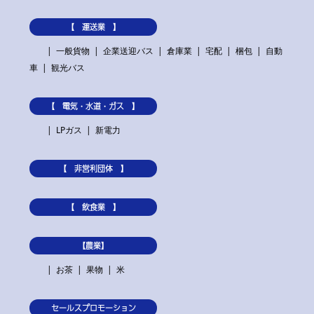
【 運送業 】
一般貨物
企業送迎バス
倉庫業
宅配
梱包
自動
車
観光バス
【 電気・水道・ガス 】
LPガス
新電力
【 非営利団体 】
【 飲食業 】
【農業】
お茶
果物
米
セールスプロモーション