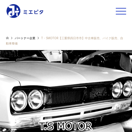
toggle
naviga
パートナー企業
T・SMOTOR【三重県四日市市】中古車販売、バイク販売、自
動車整備