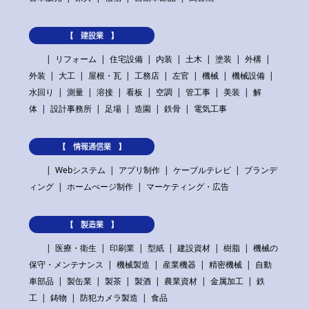
【 建設業 】
リフォーム
住宅設備
内装
土木
塗装
外構
外装
大工
屋根・瓦
工務店
左官
機械
機械設備
水回り
測量
溶接
看板
空調
管工事
美装
解
体
設計事務所
足場
造園
鉄骨
電気工事
【 情報通信業 】
Webシステム
アプリ制作
ケーブルテレビ
ブランデ
ィング
ホームぺージ制作
マーケティング・広告
【 製造業 】
医療・衛生
印刷業
型紙
建設資材
樹脂
機械の
保守・メンテナンス
機械製造
産業機器
精密機械
自動
車部品
製缶業
製茶
製酒
農業資材
金属加工
鉄
工
鋳物
防犯カメラ製造
食品