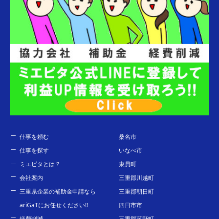
仕事を頼む
桑名市
仕事を探す
いなべ市
ミエピタとは？
東員町
会社案内
三重郡川越町
三重県企業の補助金申請なら
三重郡朝日町
ariGaTにお任せください!!
四日市市
経費削減
三重郡菰野町