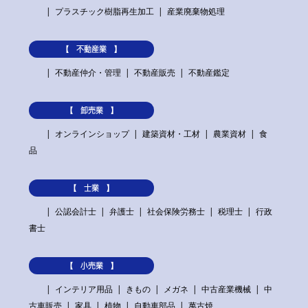
プラスチック樹脂再生加工
産業廃棄物処理
【 不動産業 】
不動産仲介・管理
不動産販売
不動産鑑定
【 卸売業 】
オンラインショップ
建築資材・工材
農業資材
食
品
【 士業 】
公認会計士
弁護士
社会保険労務士
税理士
行政
書士
【 小売業 】
インテリア用品
きもの
メガネ
中古産業機械
中
古車販売
家具
植物
自動車部品
萬古焼