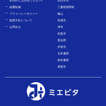
ariGaTにお任せください!!
四日市市
経費削減
三重郡菰野町
プライバシーポリシー
亀山
勧誘方針について
鈴鹿市
お問合せ
津市
松阪市
度会郡
伊賀市
北牟婁郡
南牟婁郡
尾鷲市