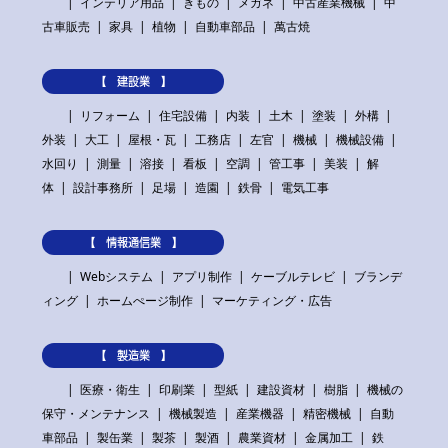
インテリア用品
きもの
メガネ
中古産業機械
中
古車販売
家具
植物
自動車部品
萬古焼
【 建設業 】
リフォーム
住宅設備
内装
土木
塗装
外構
外装
大工
屋根・瓦
工務店
左官
機械
機械設備
水回り
測量
溶接
看板
空調
管工事
美装
解
体
設計事務所
足場
造園
鉄骨
電気工事
【 情報通信業 】
Webシステム
アプリ制作
ケーブルテレビ
ブランデ
ィング
ホームぺージ制作
マーケティング・広告
【 製造業 】
医療・衛生
印刷業
型紙
建設資材
樹脂
機械の
保守・メンテナンス
機械製造
産業機器
精密機械
自動
車部品
製缶業
製茶
製酒
農業資材
金属加工
鉄