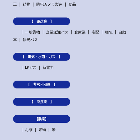
工
鋳物
防犯カメラ製造
食品
【 運送業 】
一般貨物
企業送迎バス
倉庫業
宅配
梱包
自動
車
観光バス
【 電気・水道・ガス 】
LPガス
新電力
【 非営利団体 】
【 飲食業 】
【農業】
お茶
果物
米