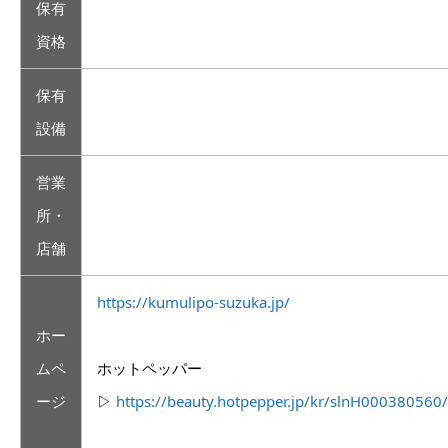
保有
資格
保有
設備
営業
所・
店舗
https://kumulipo-suzuka.jp/
ホー
ムペ
ホットペッパー
ージ
▷
https://beauty.hotpepper.jp/kr/slnH000380560/