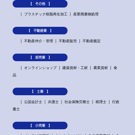
【 その他 】
プラスチック樹脂再生加工
産業廃棄物処理
【 不動産業 】
不動産仲介・管理
不動産販売
不動産鑑定
【 卸売業 】
オンラインショップ
建築資材・工材
農業資材
食
品
【 士業 】
公認会計士
弁護士
社会保険労務士
税理士
行政
書士
【 小売業 】