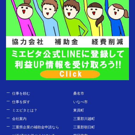
仕事を頼む
桑名市
仕事を探す
いなべ市
ミエピタとは？
東員町
会社案内
三重郡川越町
三重県企業の補助金申請なら
三重郡朝日町