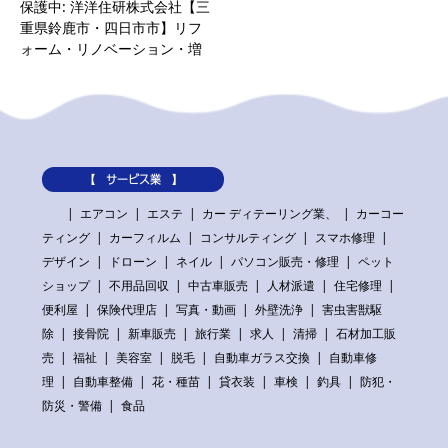
保護中: 洋洋住研株式会社【三
重県鈴鹿市・四日市市】リフ
ォーム・リノベーション・増
改築
【 サービス業 】
エアコン
エステ
カー ディテーリング業、
カーコー
ティング
カーフィルム
コンサルティング
スマホ修理
デザイン
ドローン
ネイル
パソコン販売・修理
ペット
ショップ
不用品回収
中古車販売
人材派遣
住宅修理
便利屋
保険代理店
写真・動画
外壁洗浄
害虫害獣駆
除
接骨院
新車販売
旅行業
求人
清掃
石材加工販
売
福祉
美容室
脱毛
自動車ガラス交換
自動車修
理
自動車整備
花・種苗
貸衣装
車検
釣具
防犯・
防災・警備
食品