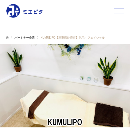
toggle
naviga
パートナー企業
KUMULIPO【三重県鈴鹿市】脱毛・フェイシャル