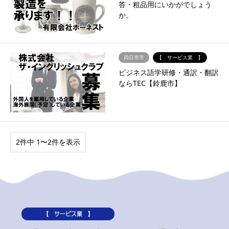
答・粗品用にいかがでしょう
か。
四日市市
【 サービス業 】
ビジネス語学研修・通訳・翻訳
ならTEC【鈴鹿市】
2件中 1〜2件を表示
【 サービス業 】