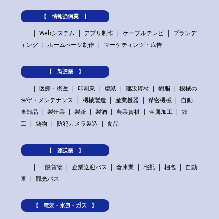
【 情報通信業 】
Webシステム
アプリ制作
ケーブルテレビ
ブランデ
ィング
ホームぺージ制作
マーケティング・広告
【 製造業 】
医療・衛生
印刷業
型紙
建設資材
樹脂
機械の
保守・メンテナンス
機械製造
産業機器
精密機械
自動
車部品
製缶業
製茶
製酒
農業資材
金属加工
鉄
工
鋳物
防犯カメラ製造
食品
【 運送業 】
一般貨物
企業送迎バス
倉庫業
宅配
梱包
自動
車
観光バス
【 電気・水道・ガス 】