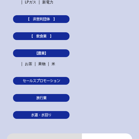
LPガス
新電力
【 非営利団体 】
【 飲食業 】
【農業】
お茶
果物
米
セールスプロモーション
旅行業
水道・水回り