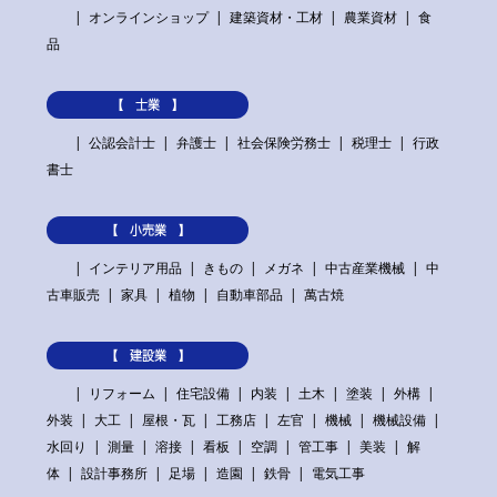
オンラインショップ
建築資材・工材
農業資材
食
品
【 士業 】
公認会計士
弁護士
社会保険労務士
税理士
行政
書士
【 小売業 】
インテリア用品
きもの
メガネ
中古産業機械
中
古車販売
家具
植物
自動車部品
萬古焼
【 建設業 】
リフォーム
住宅設備
内装
土木
塗装
外構
外装
大工
屋根・瓦
工務店
左官
機械
機械設備
水回り
測量
溶接
看板
空調
管工事
美装
解
体
設計事務所
足場
造園
鉄骨
電気工事