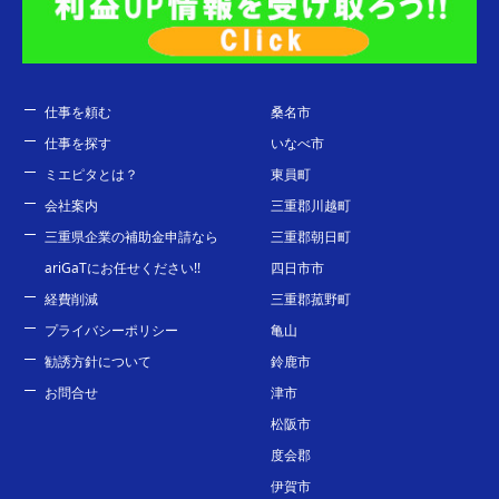
仕事を頼む
桑名市
仕事を探す
いなべ市
ミエピタとは？
東員町
会社案内
三重郡川越町
三重県企業の補助金申請なら
三重郡朝日町
ariGaTにお任せください!!
四日市市
経費削減
三重郡菰野町
プライバシーポリシー
亀山
勧誘方針について
鈴鹿市
お問合せ
津市
松阪市
度会郡
伊賀市