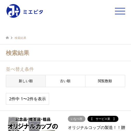
toggle
naviga
検索結果
検索結果
並べ替え条件
新しい順
古い順
閲覧数順
2件中 1〜2件を表示
いなべ市
【 サービス業 】
オリジナルコップの製造！！贈