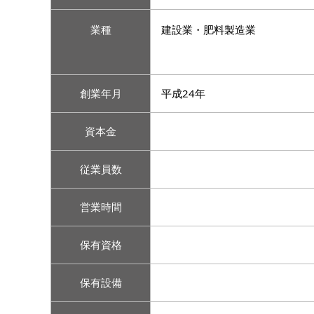
業種
建設業・肥料製造業
創業年月
平成24年
資本金
従業員数
営業時間
保有資格
保有設備