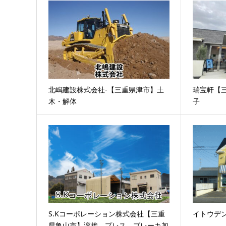
北嶋建設株式会社-【三重県津市】土
瑞宝軒【
木・解体
子
S.Kコーポレーション株式会社【三重
イトウデ
県亀山市】溶接、プレス、ブレーキ加