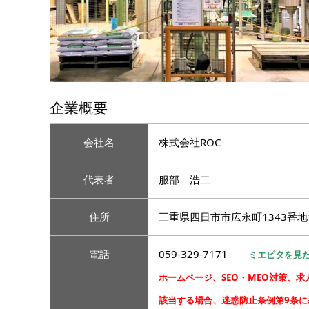
企業概要
会社名
株式会社ROC
代表者
服部 浩二
住所
三重県四日市市広永町1343番地
電話
059-329-7171
ミエピタを見
ホームページ、SEO・MEO対策、
該当する場合、迷惑防止条例第9条