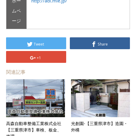
ホー
http://adi.mie.jp/
ムペ
ージ
Tweet
Share
+1
関連記事
高森自動車整備工業株式会社
光創園-【三重県津市】造園・
【三重県津市】車検、板金、
外構