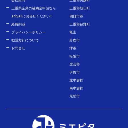
会社案内
三重郡川越町
三重県企業の補助金申請なら
三重郡朝日町
ariGaTにお任せください!!
四日市市
経費削減
三重郡菰野町
プライバシーポリシー
亀山
勧誘方針について
鈴鹿市
お問合せ
津市
松阪市
度会郡
伊賀市
北牟婁郡
南牟婁郡
尾鷲市