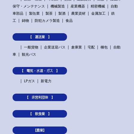
保守・メンテナンス
機械製造
産業機器
精密機械
自動
車部品
製缶業
製茶
製酒
農業資材
金属加工
鉄
工
鋳物
防犯カメラ製造
食品
【 運送業 】
一般貨物
企業送迎バス
倉庫業
宅配
梱包
自動
車
観光バス
【 電気・水道・ガス 】
LPガス
新電力
【 非営利団体 】
【 飲食業 】
【農業】