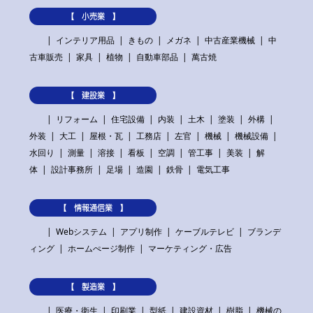
【 小売業 】
インテリア用品
きもの
メガネ
中古産業機械
中
古車販売
家具
植物
自動車部品
萬古焼
【 建設業 】
リフォーム
住宅設備
内装
土木
塗装
外構
外装
大工
屋根・瓦
工務店
左官
機械
機械設備
水回り
測量
溶接
看板
空調
管工事
美装
解
体
設計事務所
足場
造園
鉄骨
電気工事
【 情報通信業 】
Webシステム
アプリ制作
ケーブルテレビ
ブランデ
ィング
ホームぺージ制作
マーケティング・広告
【 製造業 】
医療・衛生
印刷業
型紙
建設資材
樹脂
機械の