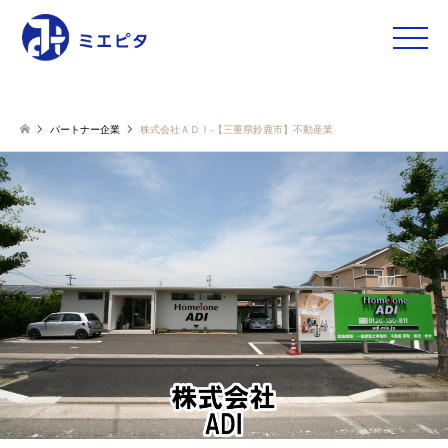
toggle
naviga
パートナー企業
株式会社ＡＤＩ-【三重県鈴鹿市】不動産業