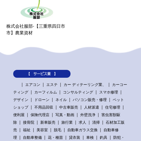
株式会社服部-【三重県四日市
市】農業資材
【 サービス業 】
エアコン
エステ
カー ディテーリング業、
カーコー
ティング
カーフィルム
コンサルティング
スマホ修理
デザイン
ドローン
ネイル
パソコン販売・修理
ペット
ショップ
不用品回収
中古車販売
人材派遣
住宅修理
便利屋
保険代理店
写真・動画
外壁洗浄
害虫害獣駆
除
接骨院
新車販売
旅行業
求人
清掃
石材加工販
売
福祉
美容室
脱毛
自動車ガラス交換
自動車修
理
自動車整備
花・種苗
貸衣装
車検
釣具
防犯・