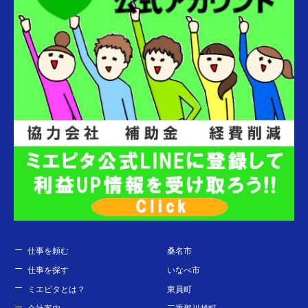
仕事を頼む
桑名市
仕事を探す
いなべ市
ミエピタとは？
東員町