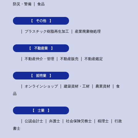
防災・警備
食品
【 その他 】
プラスチック樹脂再生加工
産業廃棄物処理
【 不動産業 】
不動産仲介・管理
不動産販売
不動産鑑定
【 卸売業 】
オンラインショップ
建築資材・工材
農業資材
食
品
【 士業 】
公認会計士
弁護士
社会保険労務士
税理士
行政
書士