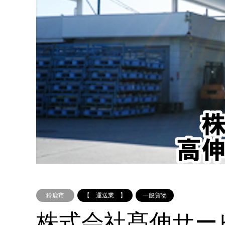
鈴鹿市
【 運送業 】
一般貨物
株式会社髙伸サー