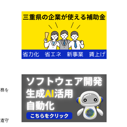
業務を
ス遵守