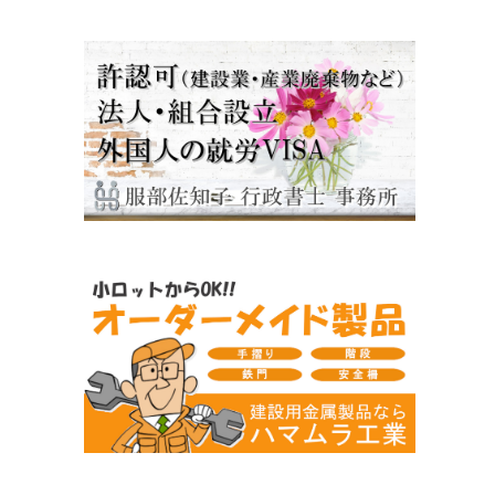
距
承
る
！