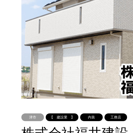
津市
【 建設業 】
内装
工務店