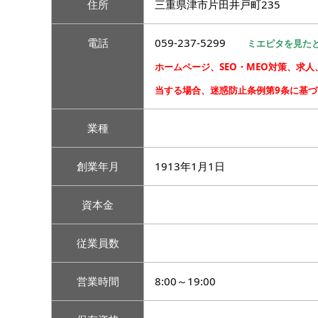
住所
三重県津市片田井戸町235
電話
059-237-5299
ミエピタを見た
ホームページ、SEO・MEO対策、求
当する場合、迷惑防止条例第9条に基
業種
創業年月
1913年1月1日
資本金
従業員数
営業時間
8:00～19:00