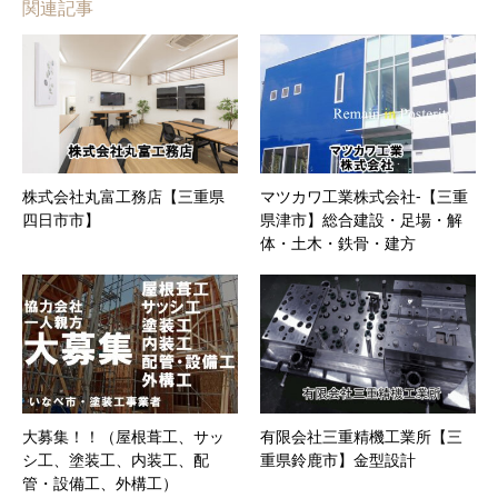
関連記事
株式会社丸富工務店【三重県
マツカワ工業株式会社-【三重
四日市市】
県津市】総合建設・足場・解
体・土木・鉄骨・建方
大募集！！（屋根葺工、サッ
有限会社三重精機工業所【三
シ工、塗装工、内装工、配
重県鈴鹿市】金型設計
管・設備工、外構工）