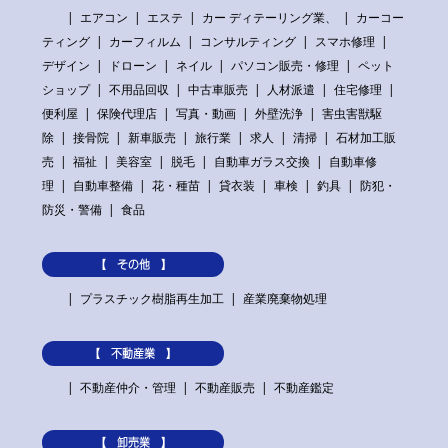
エアコン
エステ
カー ディテーリング業、
カーコー
ティング
カーフィルム
コンサルティング
スマホ修理
デザイン
ドローン
ネイル
パソコン販売・修理
ペット
ショップ
不用品回収
中古車販売
人材派遣
住宅修理
便利屋
保険代理店
写真・動画
外壁洗浄
害虫害獣駆
除
接骨院
新車販売
旅行業
求人
清掃
石材加工販
売
福祉
美容室
脱毛
自動車ガラス交換
自動車修
理
自動車整備
花・種苗
貸衣装
車検
釣具
防犯・
防災・警備
食品
【 その他 】
プラスチック樹脂再生加工
産業廃棄物処理
【 不動産業 】
不動産仲介・管理
不動産販売
不動産鑑定
【 卸売業 】