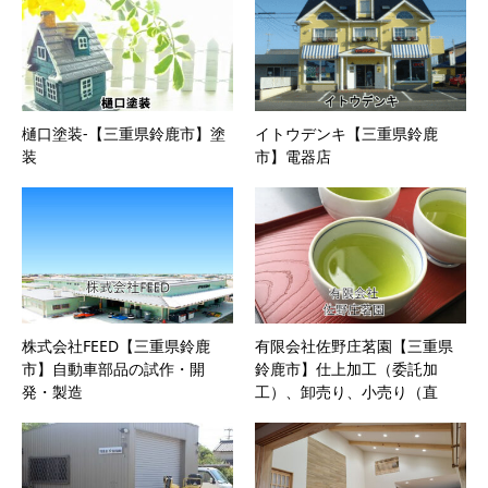
樋口塗装-【三重県鈴鹿市】塗
イトウデンキ【三重県鈴鹿
装
市】電器店
株式会社FEED【三重県鈴鹿
有限会社佐野庄茗園【三重県
市】自動車部品の試作・開
鈴鹿市】仕上加工（委託加
発・製造
工）、卸売り、小売り（直
販）