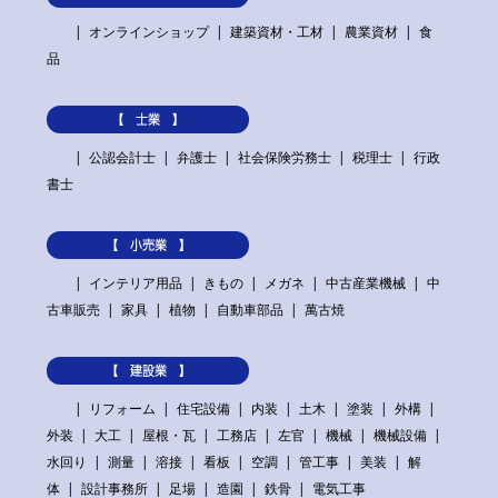
オンラインショップ
建築資材・工材
農業資材
食
品
【 士業 】
公認会計士
弁護士
社会保険労務士
税理士
行政
書士
【 小売業 】
インテリア用品
きもの
メガネ
中古産業機械
中
古車販売
家具
植物
自動車部品
萬古焼
【 建設業 】
リフォーム
住宅設備
内装
土木
塗装
外構
外装
大工
屋根・瓦
工務店
左官
機械
機械設備
水回り
測量
溶接
看板
空調
管工事
美装
解
体
設計事務所
足場
造園
鉄骨
電気工事