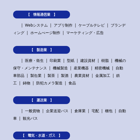
【 情報通信業 】
Webシステム
アプリ制作
ケーブルテレビ
ブランデ
ィング
ホームぺージ制作
マーケティング・広告
【 製造業 】
医療・衛生
印刷業
型紙
建設資材
樹脂
機械の
保守・メンテナンス
機械製造
産業機器
精密機械
自動
車部品
製缶業
製茶
製酒
農業資材
金属加工
鉄
工
鋳物
防犯カメラ製造
食品
【 運送業 】
一般貨物
企業送迎バス
倉庫業
宅配
梱包
自動
車
観光バス
【 電気・水道・ガス 】