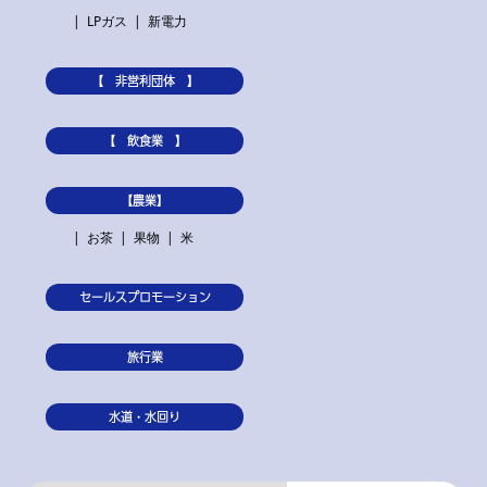
LPガス
新電力
【 非営利団体 】
【 飲食業 】
【農業】
お茶
果物
米
セールスプロモーション
旅行業
水道・水回り