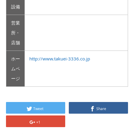
設備
営業
所・
店舗
ホー
http://www.takuei-3336.co.jp
ムペ
ージ
Tweet
Share
+1