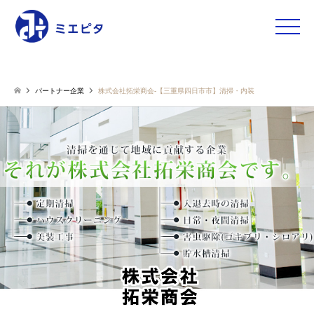
toggle
naviga
パートナー企業
株式会社拓栄商会-【三重県四日市市】清掃・内装