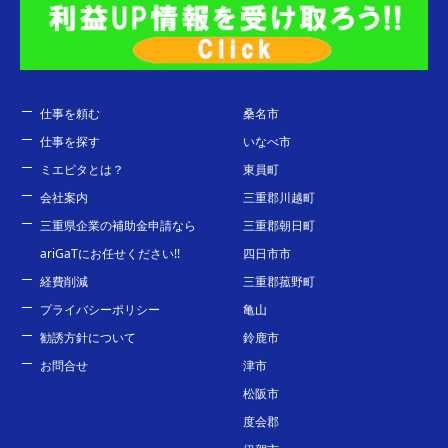
仕事を頼む
桑名市
仕事を探す
いなべ市
ミエピタとは？
東員町
会社案内
三重郡川越町
三重県企業の補助金申請なら
三重郡朝日町
ariGaTにお任せください!!
四日市市
経費削減
三重郡菰野町
プライバシーポリシー
亀山
勧誘方針について
鈴鹿市
お問合せ
津市
松阪市
度会郡