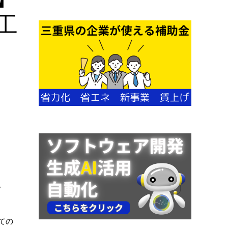
工
。
ての