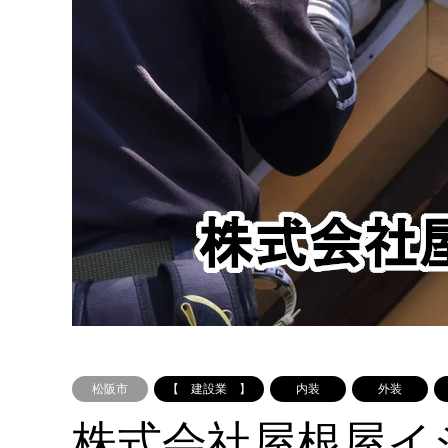
松阪市
【 建設業 】
内装
外装
株式会社屋根屋イ