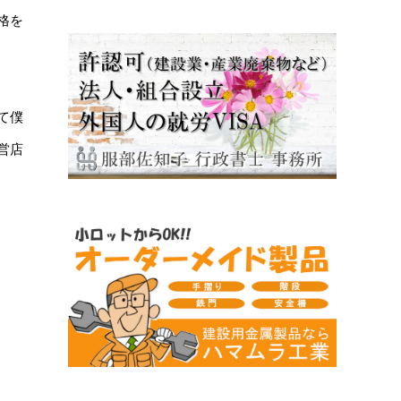
格を
て僕
営店