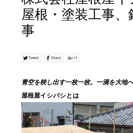
屋根・塗装工事、
事
Tweet
Share
+1
青空を映し出す​一枚一枚。一滴を大地へ
屋根屋イシバシとは