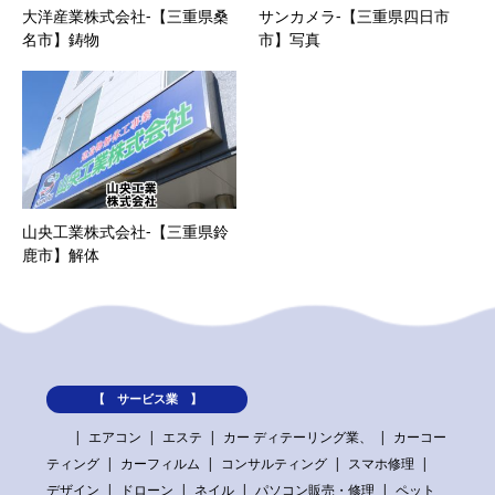
大洋産業株式会社-【三重県桑
サンカメラ-【三重県四日市
名市】鋳物
市】写真
山央工業株式会社-【三重県鈴
鹿市】解体
【 サービス業 】
エアコン
エステ
カー ディテーリング業、
カーコー
ティング
カーフィルム
コンサルティング
スマホ修理
デザイン
ドローン
ネイル
パソコン販売・修理
ペット