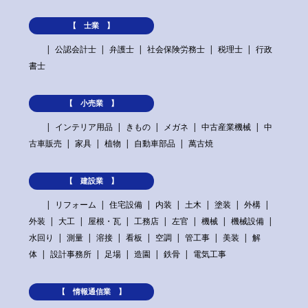
【 士業 】
公認会計士
弁護士
社会保険労務士
税理士
行政
書士
【 小売業 】
インテリア用品
きもの
メガネ
中古産業機械
中
古車販売
家具
植物
自動車部品
萬古焼
【 建設業 】
リフォーム
住宅設備
内装
土木
塗装
外構
外装
大工
屋根・瓦
工務店
左官
機械
機械設備
水回り
測量
溶接
看板
空調
管工事
美装
解
体
設計事務所
足場
造園
鉄骨
電気工事
【 情報通信業 】