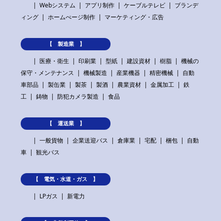
Webシステム
アプリ制作
ケーブルテレビ
ブランデ
ィング
ホームぺージ制作
マーケティング・広告
【 製造業 】
医療・衛生
印刷業
型紙
建設資材
樹脂
機械の
保守・メンテナンス
機械製造
産業機器
精密機械
自動
車部品
製缶業
製茶
製酒
農業資材
金属加工
鉄
工
鋳物
防犯カメラ製造
食品
【 運送業 】
一般貨物
企業送迎バス
倉庫業
宅配
梱包
自動
車
観光バス
【 電気・水道・ガス 】
LPガス
新電力