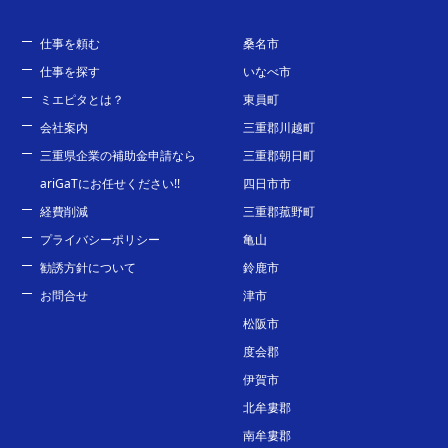
仕事を頼む
桑名市
仕事を探す
いなべ市
ミエピタとは？
東員町
会社案内
三重郡川越町
三重県企業の補助金申請なら
三重郡朝日町
ariGaTにお任せください!!
四日市市
経費削減
三重郡菰野町
プライバシーポリシー
亀山
勧誘方針について
鈴鹿市
お問合せ
津市
松阪市
度会郡
伊賀市
北牟婁郡
南牟婁郡