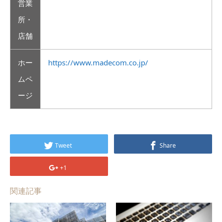
営業
所・
店舗
ホー
https://www.madecom.co.jp/
ムペ
ージ
Tweet
Share
+1
関連記事