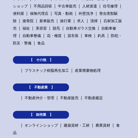
ショップ
不用品回収
中古車販売
人材派遣
住宅修理
便利屋
保険代理店
写真・動画
外壁洗浄
害虫害獣駆
除
接骨院
新車販売
旅行業
求人
清掃
石材加工販
売
福祉
美容室
脱毛
自動車ガラス交換
自動車修
理
自動車整備
花・種苗
貸衣装
車検
釣具
防犯・
防災・警備
食品
【 その他 】
プラスチック樹脂再生加工
産業廃棄物処理
【 不動産業 】
不動産仲介・管理
不動産販売
不動産鑑定
【 卸売業 】
オンラインショップ
建築資材・工材
農業資材
食
品