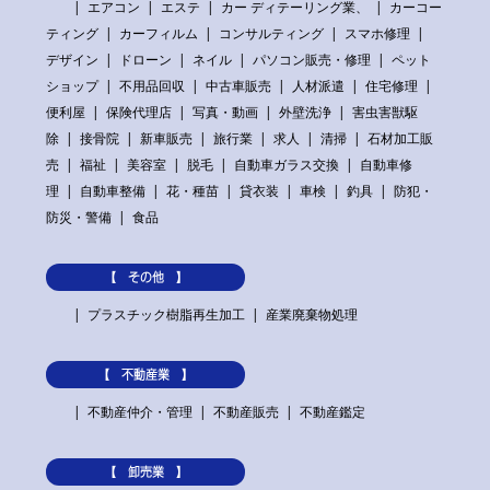
エアコン
エステ
カー ディテーリング業、
カーコー
ティング
カーフィルム
コンサルティング
スマホ修理
デザイン
ドローン
ネイル
パソコン販売・修理
ペット
ショップ
不用品回収
中古車販売
人材派遣
住宅修理
便利屋
保険代理店
写真・動画
外壁洗浄
害虫害獣駆
除
接骨院
新車販売
旅行業
求人
清掃
石材加工販
売
福祉
美容室
脱毛
自動車ガラス交換
自動車修
理
自動車整備
花・種苗
貸衣装
車検
釣具
防犯・
防災・警備
食品
【 その他 】
プラスチック樹脂再生加工
産業廃棄物処理
【 不動産業 】
不動産仲介・管理
不動産販売
不動産鑑定
【 卸売業 】