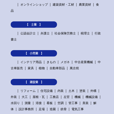
オンラインショップ
建築資材・工材
農業資材
食
品
【 士業 】
公認会計士
弁護士
社会保険労務士
税理士
行政
書士
【 小売業 】
インテリア用品
きもの
メガネ
中古産業機械
中
古車販売
家具
植物
自動車部品
萬古焼
【 建設業 】
リフォーム
住宅設備
内装
土木
塗装
外構
外装
大工
屋根・瓦
工務店
左官
機械
機械設備
水回り
測量
溶接
看板
空調
管工事
美装
解
体
設計事務所
足場
造園
鉄骨
電気工事