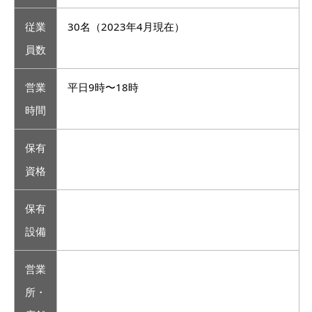
従業
30名（2023年4月現在）
員数
営業
平日9時〜18時
時間
保有
資格
保有
設備
営業
所・