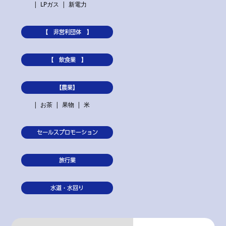
LPガス
新電力
【 非営利団体 】
【 飲食業 】
【農業】
お茶
果物
米
セールスプロモーション
旅行業
水道・水回り