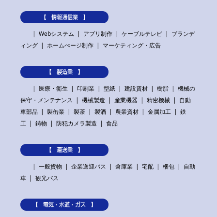
【 情報通信業 】
Webシステム
アプリ制作
ケーブルテレビ
ブランデ
ィング
ホームぺージ制作
マーケティング・広告
【 製造業 】
医療・衛生
印刷業
型紙
建設資材
樹脂
機械の
保守・メンテナンス
機械製造
産業機器
精密機械
自動
車部品
製缶業
製茶
製酒
農業資材
金属加工
鉄
工
鋳物
防犯カメラ製造
食品
【 運送業 】
一般貨物
企業送迎バス
倉庫業
宅配
梱包
自動
車
観光バス
【 電気・水道・ガス 】