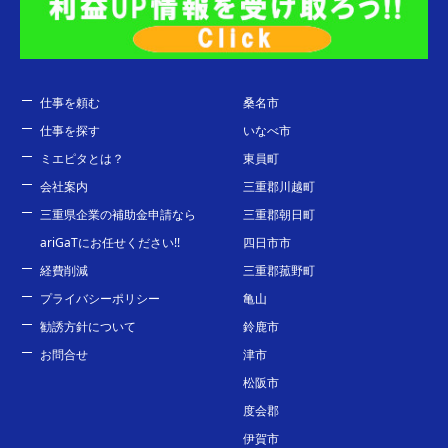
仕事を頼む
桑名市
仕事を探す
いなべ市
ミエピタとは？
東員町
会社案内
三重郡川越町
三重県企業の補助金申請なら
三重郡朝日町
ariGaTにお任せください!!
四日市市
経費削減
三重郡菰野町
プライバシーポリシー
亀山
勧誘方針について
鈴鹿市
お問合せ
津市
松阪市
度会郡
伊賀市