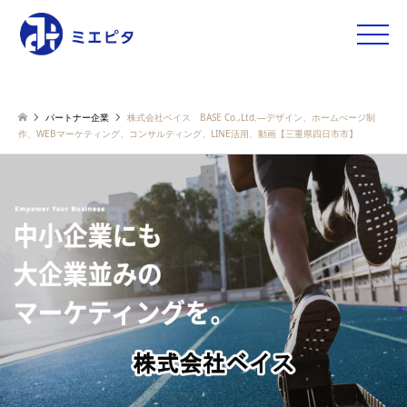
toggle
naviga
パートナー企業
株式会社ベイス BASE Co.,Ltd.—デザイン、ホームぺージ制
作、WEBマーケティング、コンサルティング、LINE活用、動画【三重県四日市市】