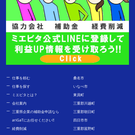
仕事を頼む
桑名市
仕事を探す
いなべ市
ミエピタとは？
東員町
会社案内
三重郡川越町
三重県企業の補助金申請なら
三重郡朝日町
ariGaTにお任せください!!
四日市市
経費削減
三重郡菰野町