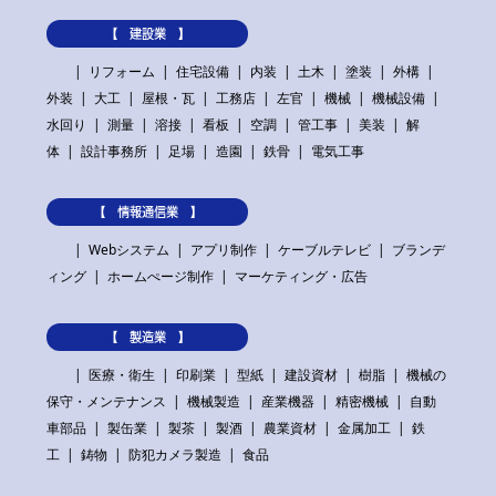
【 建設業 】
リフォーム
住宅設備
内装
土木
塗装
外構
外装
大工
屋根・瓦
工務店
左官
機械
機械設備
水回り
測量
溶接
看板
空調
管工事
美装
解
体
設計事務所
足場
造園
鉄骨
電気工事
【 情報通信業 】
Webシステム
アプリ制作
ケーブルテレビ
ブランデ
ィング
ホームぺージ制作
マーケティング・広告
【 製造業 】
医療・衛生
印刷業
型紙
建設資材
樹脂
機械の
保守・メンテナンス
機械製造
産業機器
精密機械
自動
車部品
製缶業
製茶
製酒
農業資材
金属加工
鉄
工
鋳物
防犯カメラ製造
食品