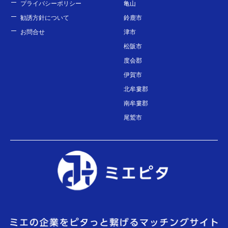
プライバシーポリシー
亀山
勧誘方針について
鈴鹿市
お問合せ
津市
松阪市
度会郡
伊賀市
北牟婁郡
南牟婁郡
尾鷲市