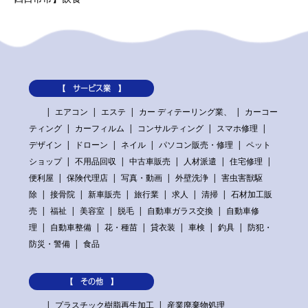
【 サービス業 】
エアコン
エステ
カー ディテーリング業、
カーコー
ティング
カーフィルム
コンサルティング
スマホ修理
デザイン
ドローン
ネイル
パソコン販売・修理
ペット
ショップ
不用品回収
中古車販売
人材派遣
住宅修理
便利屋
保険代理店
写真・動画
外壁洗浄
害虫害獣駆
除
接骨院
新車販売
旅行業
求人
清掃
石材加工販
売
福祉
美容室
脱毛
自動車ガラス交換
自動車修
理
自動車整備
花・種苗
貸衣装
車検
釣具
防犯・
防災・警備
食品
【 その他 】
プラスチック樹脂再生加工
産業廃棄物処理