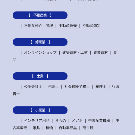
【 不動産業 】
不動産仲介・管理
不動産販売
不動産鑑定
【 卸売業 】
オンラインショップ
建築資材・工材
農業資材
食
品
【 士業 】
公認会計士
弁護士
社会保険労務士
税理士
行政
書士
【 小売業 】
インテリア用品
きもの
メガネ
中古産業機械
中
古車販売
家具
植物
自動車部品
萬古焼