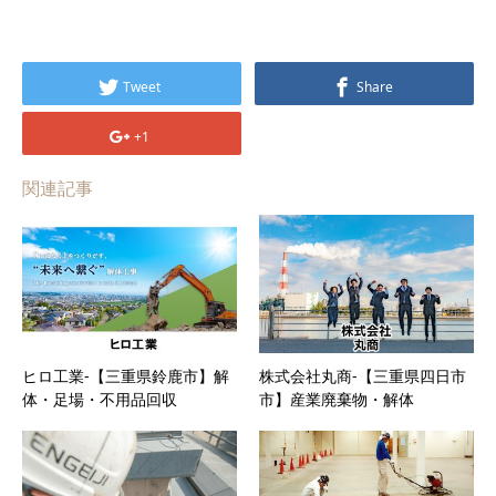
Tweet
Share
+1
関連記事
ヒロ工業-【三重県鈴鹿市】解
株式会社丸商-【三重県四日市
体・足場・不用品回収
市】産業廃棄物・解体