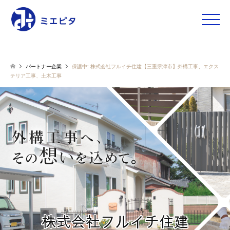
toggle
naviga
パートナー企業
保護中: 株式会社フルイチ住建【三重県津市】外構工事、エクス
テリア工事、土木工事