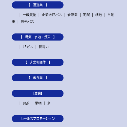
【 運送業 】
一般貨物
企業送迎バス
倉庫業
宅配
梱包
自動
車
観光バス
【 電気・水道・ガス 】
LPガス
新電力
【 非営利団体 】
【 飲食業 】
【農業】
お茶
果物
米
セールスプロモーション