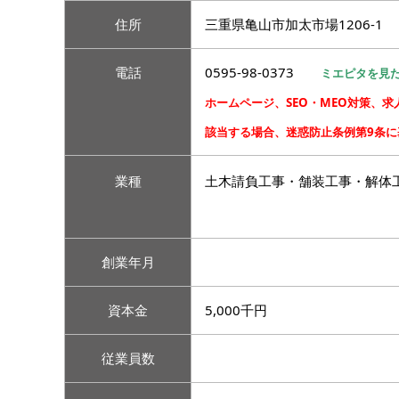
住所
三重県亀山市加太市場1206-1
電話
0595-98-0373
ミエピタを見
ホームページ、SEO・MEO対策、
該当する場合、迷惑防止条例第9条
業種
土木請負工事・舗装工事・解体
創業年月
資本金
5,000千円
従業員数