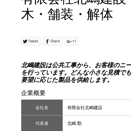
木・舗装・解体
Tweet
Share
+1
北嶋建設は公共工事から、お客様のニ
を行っています。どんな小さな見積で
要望に応じた製品を供給します。
企業概要
会社名
有限会社北嶋建設
代表者
北嶋 勤