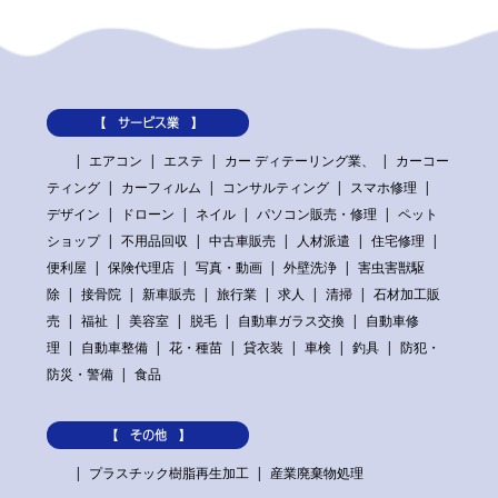
【 サービス業 】
エアコン
エステ
カー ディテーリング業、
カーコー
ティング
カーフィルム
コンサルティング
スマホ修理
デザイン
ドローン
ネイル
パソコン販売・修理
ペット
ショップ
不用品回収
中古車販売
人材派遣
住宅修理
便利屋
保険代理店
写真・動画
外壁洗浄
害虫害獣駆
除
接骨院
新車販売
旅行業
求人
清掃
石材加工販
売
福祉
美容室
脱毛
自動車ガラス交換
自動車修
理
自動車整備
花・種苗
貸衣装
車検
釣具
防犯・
防災・警備
食品
【 その他 】
プラスチック樹脂再生加工
産業廃棄物処理