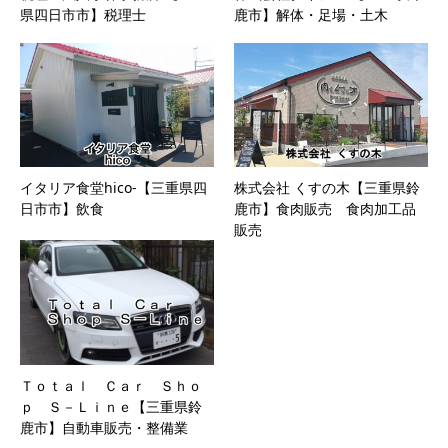
県四日市市】税理士
鹿市】解体・足場・土木
イタリア食堂hico-【三重県四
株式会社 くすの木【三重県鈴
日市市】飲食
鹿市】食肉販売 食肉加工品
販売
Ｔｏｔａｌ Ｃａｒ Ｓｈｏ
ｐ Ｓ－Ｌｉｎｅ【三重県鈴
鹿市】自動車販売・整備業