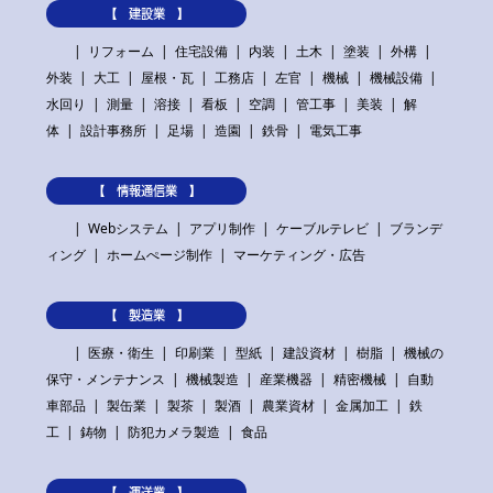
【 建設業 】
リフォーム
住宅設備
内装
土木
塗装
外構
外装
大工
屋根・瓦
工務店
左官
機械
機械設備
水回り
測量
溶接
看板
空調
管工事
美装
解
体
設計事務所
足場
造園
鉄骨
電気工事
【 情報通信業 】
Webシステム
アプリ制作
ケーブルテレビ
ブランデ
ィング
ホームぺージ制作
マーケティング・広告
【 製造業 】
医療・衛生
印刷業
型紙
建設資材
樹脂
機械の
保守・メンテナンス
機械製造
産業機器
精密機械
自動
車部品
製缶業
製茶
製酒
農業資材
金属加工
鉄
工
鋳物
防犯カメラ製造
食品
【 運送業 】