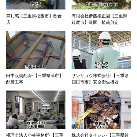
寿し萬【三重県松阪市】飲食
有限会社伊藤植正園【三重県
店
鈴鹿市】造園、植栽剪定
田中設備配管-【三重県津市】
サンリョウ株式会社-【三重県
配管工事
四日市市】安全衛生機器
税理士法人小林事務所-【三重
株式会社タイシン-【三重県鈴