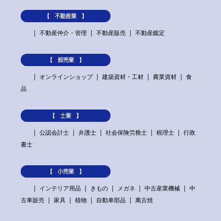
【 不動産業 】
不動産仲介・管理
不動産販売
不動産鑑定
【 卸売業 】
オンラインショップ
建築資材・工材
農業資材
食
品
【 士業 】
公認会計士
弁護士
社会保険労務士
税理士
行政
書士
【 小売業 】
インテリア用品
きもの
メガネ
中古産業機械
中
古車販売
家具
植物
自動車部品
萬古焼