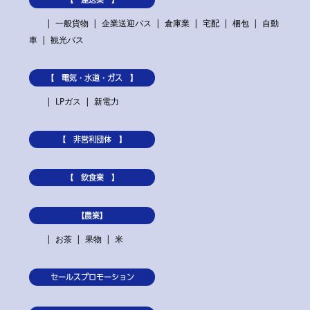
一般貨物
企業送迎バス
倉庫業
宅配
梱包
自動
車
観光バス
【 電気・水道・ガス 】
LPガス
新電力
【 非営利団体 】
【 飲食業 】
【農業】
お茶
果物
米
セールスプロモーション