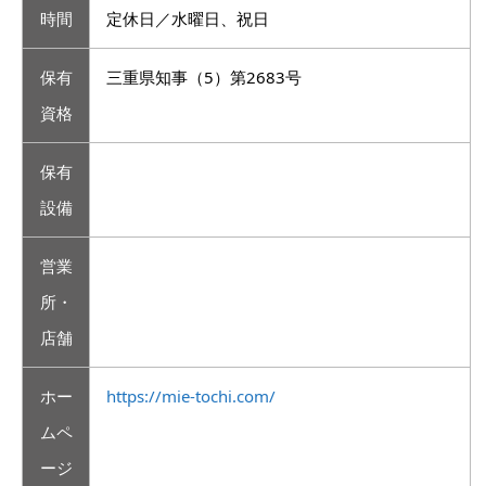
時間
定休日／水曜日、祝日
保有
三重県知事（5）第2683号
資格
保有
設備
営業
所・
店舗
ホー
https://mie-tochi.com/
ムペ
ージ