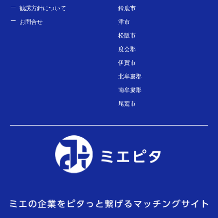
勧誘方針について
鈴鹿市
お問合せ
津市
松阪市
度会郡
伊賀市
北牟婁郡
南牟婁郡
尾鷲市