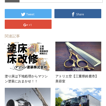
Tweet
Share
+1
関連記事
塗り床は下地処理からマツシ
アトリエ空【三重県鈴鹿市】
ン塗装におまかせ！！
美容室