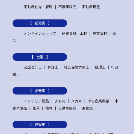
不動産仲介・管理
不動産販売
不動産鑑定
【 卸売業 】
オンラインショップ
建築資材・工材
農業資材
食
品
【 士業 】
公認会計士
弁護士
社会保険労務士
税理士
行政
書士
【 小売業 】
インテリア用品
きもの
メガネ
中古産業機械
中
古車販売
家具
植物
自動車部品
萬古焼
【 建設業 】