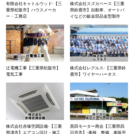
有限会社キャトルウッド-【三
株式会社スズカベース【三重
重県松阪市】ハウスメーカ
県鈴鹿市】自動車、オートバ
ー・工務店
イなどの鈑金部品金型製作
辻電機工事【三重県松阪市】
株式会社レグルス-【三重県鈴
電気工事
鹿市】ワイヤーハーネス
株式会社赤塚空調設備-【三重
黒田モーター商会【三重県四
県津市】エアコン設計・施工
日市市】-車検、整備、車販売