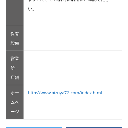
い。
保有
設備
営業
所・
店舗
ホー
http://www.aizuya72.com/index.html
ムペ
ージ