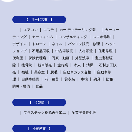
【 サービス業 】
エアコン
エステ
カー ディテーリング業、
カーコー
ティング
カーフィルム
コンサルティング
スマホ修理
デザイン
ドローン
ネイル
パソコン販売・修理
ペット
ショップ
不用品回収
中古車販売
人材派遣
住宅修理
便利屋
保険代理店
写真・動画
外壁洗浄
害虫害獣駆
除
接骨院
新車販売
旅行業
求人
清掃
石材加工販
売
福祉
美容室
脱毛
自動車ガラス交換
自動車修
理
自動車整備
花・種苗
貸衣装
車検
釣具
防犯・
防災・警備
食品
【 その他 】
プラスチック樹脂再生加工
産業廃棄物処理
【 不動産業 】