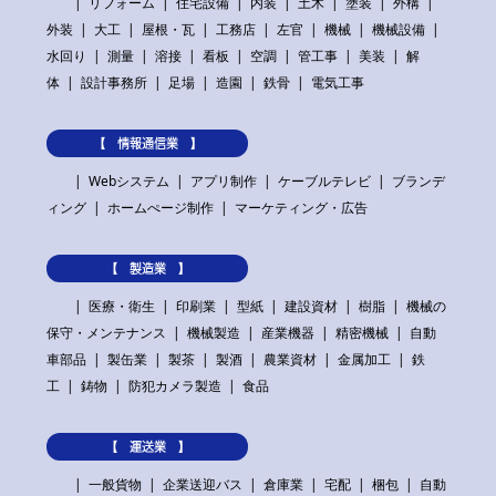
リフォーム
住宅設備
内装
土木
塗装
外構
外装
大工
屋根・瓦
工務店
左官
機械
機械設備
水回り
測量
溶接
看板
空調
管工事
美装
解
体
設計事務所
足場
造園
鉄骨
電気工事
【 情報通信業 】
Webシステム
アプリ制作
ケーブルテレビ
ブランデ
ィング
ホームぺージ制作
マーケティング・広告
【 製造業 】
医療・衛生
印刷業
型紙
建設資材
樹脂
機械の
保守・メンテナンス
機械製造
産業機器
精密機械
自動
車部品
製缶業
製茶
製酒
農業資材
金属加工
鉄
工
鋳物
防犯カメラ製造
食品
【 運送業 】
一般貨物
企業送迎バス
倉庫業
宅配
梱包
自動