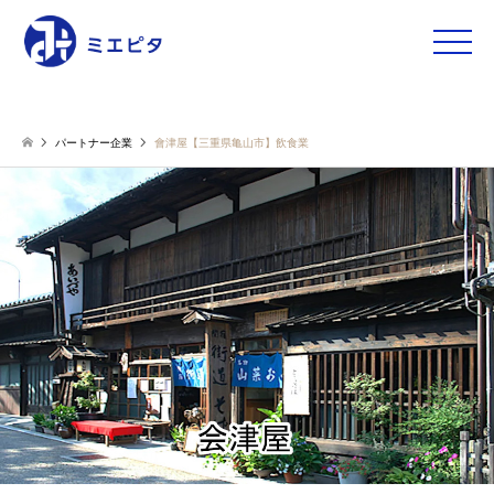
toggle
naviga
パートナー企業
會津屋【三重県亀山市】飲食業