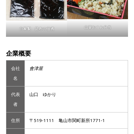
山菜おこわ弁当
自家製 昆布の佃煮
企業概要
会社
會津屋
名
代表
山口 ゆかり
者
住所
〒519-1111 亀山市関町新所1771-1