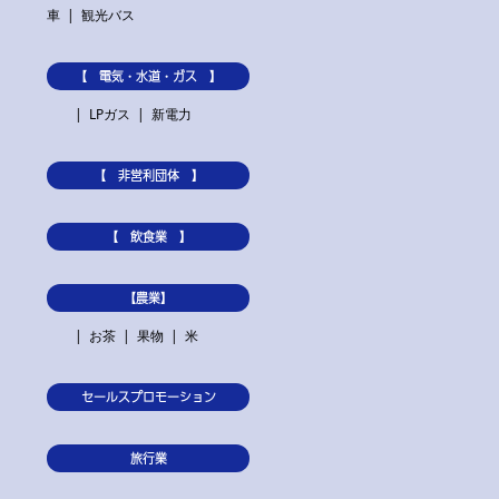
車
観光バス
【 電気・水道・ガス 】
LPガス
新電力
【 非営利団体 】
【 飲食業 】
【農業】
お茶
果物
米
セールスプロモーション
旅行業