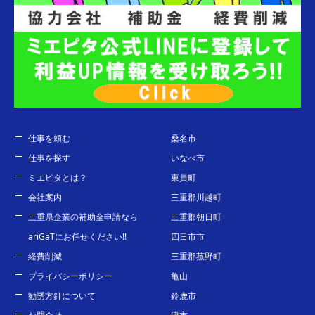
仕事を頼む
桑名市
仕事を探す
いなべ市
ミエピタとは？
東員町
会社案内
三重郡川越町
三重県企業の補助金申請なら
三重郡朝日町
ariGaTにお任せください!!
四日市市
経費削減
三重郡菰野町
プライバシーポリシー
亀山
勧誘方針について
鈴鹿市