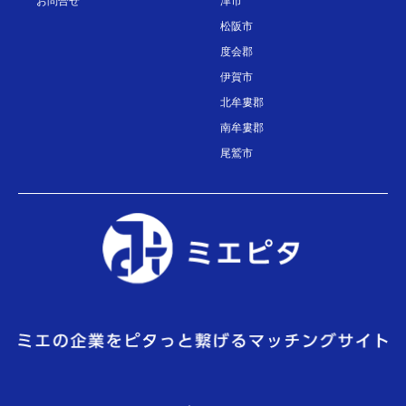
お問合せ
津市
松阪市
度会郡
伊賀市
北牟婁郡
南牟婁郡
尾鷲市