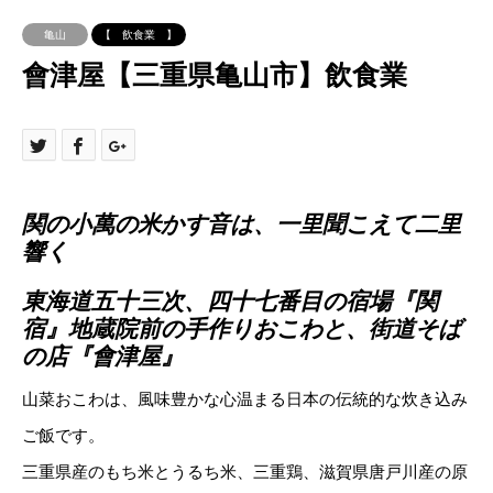
亀山
【 飲食業 】
會津屋【三重県亀山市】飲食業
関の小萬の米かす音は、一里聞こえて二里
響く
東海道五十三次、四十七番目の宿場『関
宿』地蔵院前の手作りおこわと、街道そば
の店『會津屋』
山菜おこわは、風味豊かな心温まる日本の伝統的な炊き込み
ご飯です。
三重県産のもち米とうるち米、三重鶏、滋賀県唐戸川産の原