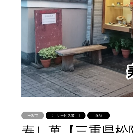
松阪市
【 サービス業 】
食品
寿し萬【三重県松