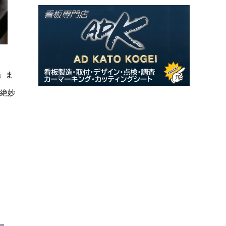
」ま
も絶妙