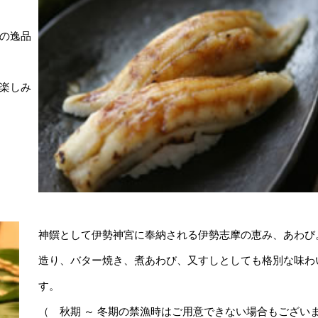
の逸品
楽しみ
神饌として伊勢神宮に奉納される伊勢志摩の恵み、あわび
造り、バター焼き、煮あわび、又すしとしても格別な味わ
す。
（ 秋期 ～ 冬期の禁漁時はご用意できない場合もござい