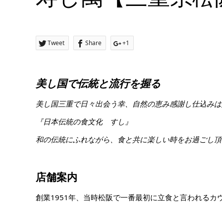
Tweet
Share
+1
美し国で伝統と流行を握る
美し国三重で日々出会う幸、自然の恵み感謝し仕込みは
『日本伝統の食文化 すし』
和の伝統にふれながら、食と共に楽しい時をお過ごし頂
店舗案内
創業1951年、当時松阪で一番最初に立食と言われるカ