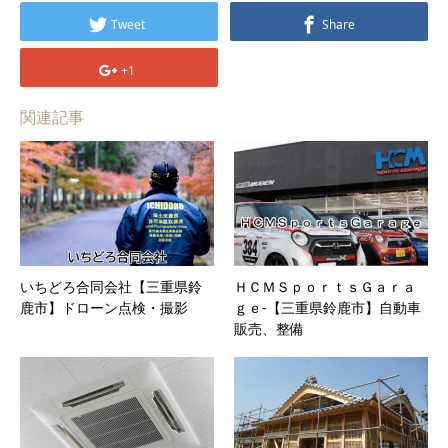
Tweet
Share
+1
関連記事
いちどろ合同会社【三重県鈴
ＨＣＭＳｐｏｒｔｓＧａｒａ
鹿市】ドローン点検・撮影
ｇｅ-【三重県鈴鹿市】自動車
販売、整備