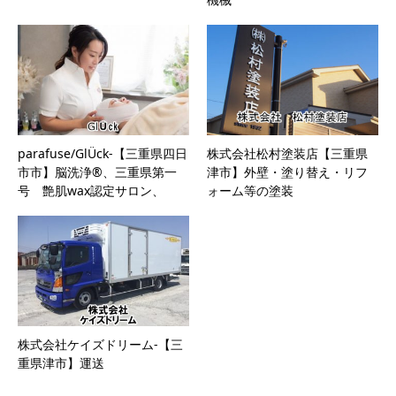
parafuse/GlÜck-【三重県四日
株式会社松村塗装店【三重県
市市】脳洗浄®、三重県第一
津市】外壁・塗り替え・リフ
号 艶肌wax認定サロン、
ォーム等の塗装
𝐇𝐎𝐋𝐋𝐘𝐖𝐎𝐎𝐃 𝐁𝐑𝐎𝐖 𝐋𝐈𝐅𝐓®
株式会社ケイズドリーム-【三
重県津市】運送