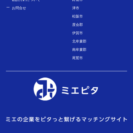
お問合せ
津市
松阪市
度会郡
伊賀市
北牟婁郡
南牟婁郡
尾鷲市