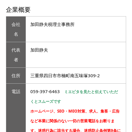
企業概要
会社
加田静夫税理士事務所
名
代表
加田静夫
者
住所
三重県四日市市楠町南五味塚309-2
電話
059-397-6463
ミエピタを見たと伝えていただ
くとスムーズです
ホームページ、SEO・MEO対策、求人、集客・広告
など本業に関係のない一切の営業電話をお断りま
す。迷惑行為に該当する場合、迷惑防止条例第9条に