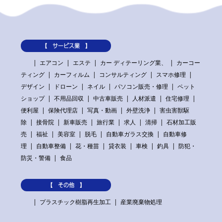
【 サービス業 】
エアコン
エステ
カー ディテーリング業、
カーコー
ティング
カーフィルム
コンサルティング
スマホ修理
デザイン
ドローン
ネイル
パソコン販売・修理
ペット
ショップ
不用品回収
中古車販売
人材派遣
住宅修理
便利屋
保険代理店
写真・動画
外壁洗浄
害虫害獣駆
除
接骨院
新車販売
旅行業
求人
清掃
石材加工販
売
福祉
美容室
脱毛
自動車ガラス交換
自動車修
理
自動車整備
花・種苗
貸衣装
車検
釣具
防犯・
防災・警備
食品
【 その他 】
プラスチック樹脂再生加工
産業廃棄物処理