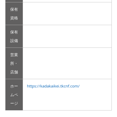
保有
資格
保有
設備
営業
所・
店舗
ホー
https://kadakaikei.tkcnf.com/
ムペ
ージ