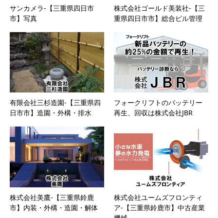
サンカメラ-【三重県四日市
株式会社ゴールド美装社-【三
市】写真
重県四日市市】総合ビル管理
有限会社三杉造園-【三重県四
フォークリフトのバッテリー
日市市】造園・外構・排水
再生、回収は株式会社JBR
株式会社美鷹-【三重県鈴鹿
株式会社ユームズフロンティ
市】内装・外構・造園・解体
ア-【三重県鈴鹿市】中古産業
機械