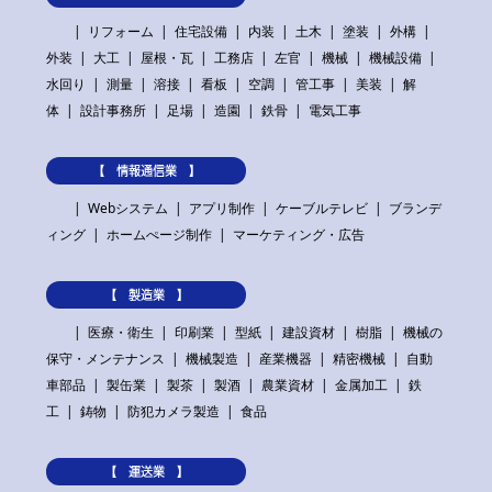
リフォーム
住宅設備
内装
土木
塗装
外構
外装
大工
屋根・瓦
工務店
左官
機械
機械設備
水回り
測量
溶接
看板
空調
管工事
美装
解
体
設計事務所
足場
造園
鉄骨
電気工事
【 情報通信業 】
Webシステム
アプリ制作
ケーブルテレビ
ブランデ
ィング
ホームぺージ制作
マーケティング・広告
【 製造業 】
医療・衛生
印刷業
型紙
建設資材
樹脂
機械の
保守・メンテナンス
機械製造
産業機器
精密機械
自動
車部品
製缶業
製茶
製酒
農業資材
金属加工
鉄
工
鋳物
防犯カメラ製造
食品
【 運送業 】