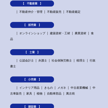
【 不動産業 】
不動産仲介・管理
不動産販売
不動産鑑定
【 卸売業 】
オンラインショップ
建築資材・工材
農業資材
食
品
【 士業 】
公認会計士
弁護士
社会保険労務士
税理士
行政
書士
【 小売業 】
インテリア用品
きもの
メガネ
中古産業機械
中
古車販売
家具
植物
自動車部品
萬古焼
【 建設業 】