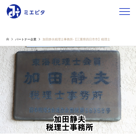
toggle
naviga
パートナー企業
加田静夫税理士事務所-【三重県四日市市】税理士