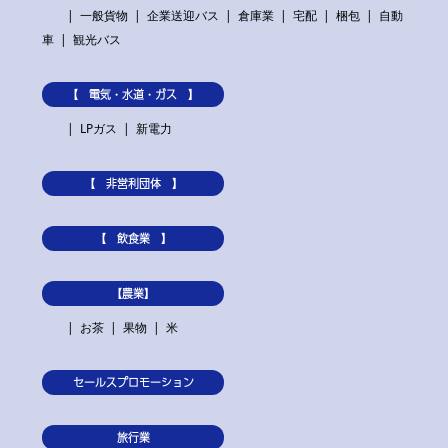
一般貨物
企業送迎バス
倉庫業
宅配
梱包
自動
車
観光バス
【 電気・水道・ガス 】
LPガス
新電力
【 非営利団体 】
【 飲食業 】
【農業】
お茶
果物
米
セールスプロモーション
旅行業