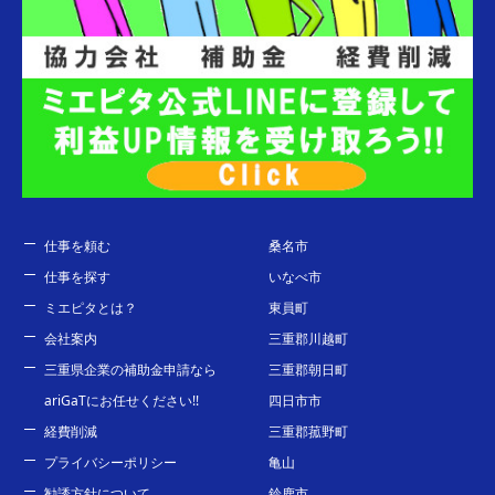
仕事を頼む
桑名市
仕事を探す
いなべ市
ミエピタとは？
東員町
会社案内
三重郡川越町
三重県企業の補助金申請なら
三重郡朝日町
ariGaTにお任せください!!
四日市市
経費削減
三重郡菰野町
プライバシーポリシー
亀山
勧誘方針について
鈴鹿市