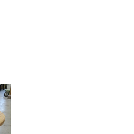
い
提
か
、