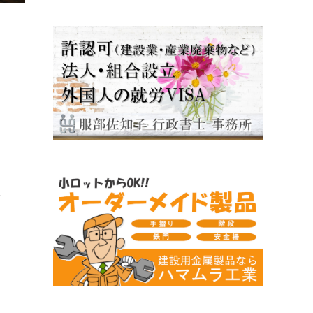
こ
か
び
さ