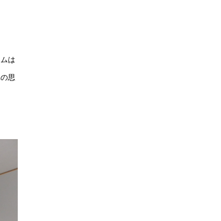
ームは
への思