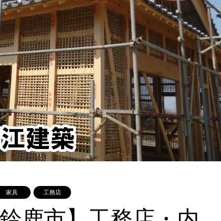
家具
工務店
県鈴鹿市】工務店・内