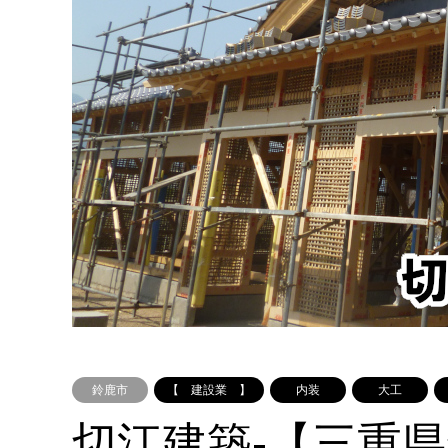
鈴鹿市
【 建設業 】
内装
大工
切江建築-【三重