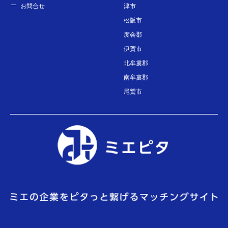
お問合せ
津市
松阪市
度会郡
伊賀市
北牟婁郡
南牟婁郡
尾鷲市