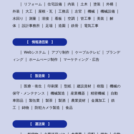
リフォーム
住宅設備
内装
土木
塗装
外構
外装
大工
屋根・瓦
工務店
左官
機械
機械設備
水回り
測量
溶接
看板
空調
管工事
美装
解
体
設計事務所
足場
造園
鉄骨
電気工事
【 情報通信業 】
Webシステム
アプリ制作
ケーブルテレビ
ブランデ
ィング
ホームぺージ制作
マーケティング・広告
【 製造業 】
医療・衛生
印刷業
型紙
建設資材
樹脂
機械の
保守・メンテナンス
機械製造
産業機器
精密機械
自動
車部品
製缶業
製茶
製酒
農業資材
金属加工
鉄
工
鋳物
防犯カメラ製造
食品
【 運送業 】