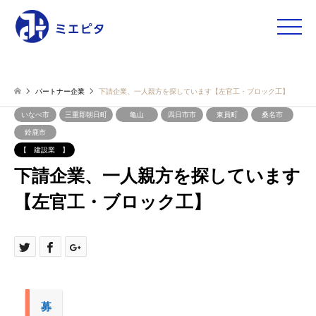
toggle
naviga
パートナー企業
下請企業、一人親方を探しています【左官工・ブロック工】
いなべ市
三重郡朝日町
亀山
四日市市
東員町
桑名市
鈴鹿市
【 建設業 】
下請企業、一人親方を探しています
【左官工・ブロック工】
募