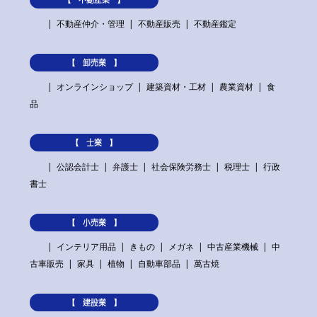
不動産仲介・管理
不動産販売
不動産鑑定
【 卸売業 】
オンラインショップ
建築資材・工材
農業資材
食
品
【 士業 】
公認会計士
弁護士
社会保険労務士
税理士
行政
書士
【 小売業 】
インテリア用品
きもの
メガネ
中古産業機械
中
古車販売
家具
植物
自動車部品
萬古焼
【 建設業 】