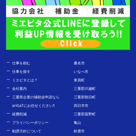
仕事を頼む
桑名市
仕事を探す
いなべ市
ミエピタとは？
東員町
会社案内
三重郡川越町
三重県企業の補助金申請なら
三重郡朝日町
ariGaTにお任せください!!
四日市市
経費削減
三重郡菰野町
プライバシーポリシー
亀山
勧誘方針について
鈴鹿市