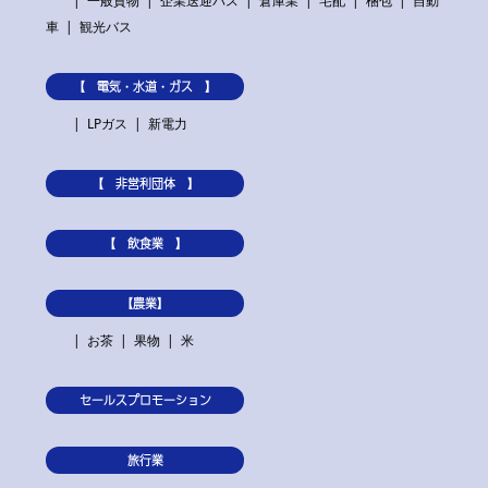
一般貨物
企業送迎バス
倉庫業
宅配
梱包
自動
車
観光バス
【 電気・水道・ガス 】
LPガス
新電力
【 非営利団体 】
【 飲食業 】
【農業】
お茶
果物
米
セールスプロモーション
旅行業