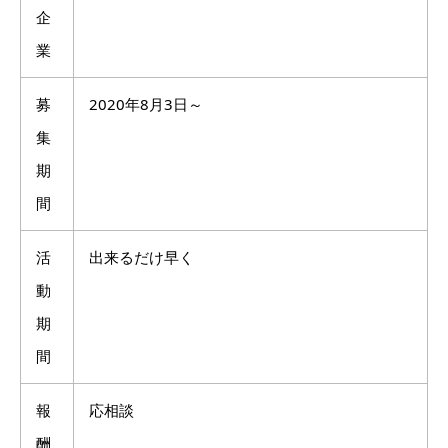
企
業
募
2020年8月3日～
集
期
間
活
出来るだけ早く
動
期
間
報
応相談
酬