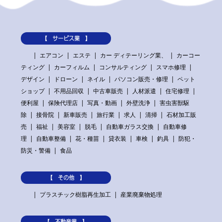
【 サービス業 】
エアコン
エステ
カー ディテーリング業、
カーコー
ティング
カーフィルム
コンサルティング
スマホ修理
デザイン
ドローン
ネイル
パソコン販売・修理
ペット
ショップ
不用品回収
中古車販売
人材派遣
住宅修理
便利屋
保険代理店
写真・動画
外壁洗浄
害虫害獣駆
除
接骨院
新車販売
旅行業
求人
清掃
石材加工販
売
福祉
美容室
脱毛
自動車ガラス交換
自動車修
理
自動車整備
花・種苗
貸衣装
車検
釣具
防犯・
防災・警備
食品
【 その他 】
プラスチック樹脂再生加工
産業廃棄物処理
【 不動産業 】