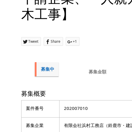
木工事】
Tweet
Share
+1
募集中
募集金額
募集概要
案件番号
202007010
募集企業
有限会社浜村工務店（鈴鹿市・建