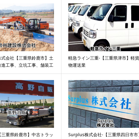
株式会社【三重県鈴鹿市】土
軽急ライン三重-【三重県津市】軽
推進工事、立坑工事、舗装工
物運送業
【三重県鈴鹿市】中古トラッ
Surplus株式会社-【三重県四日市