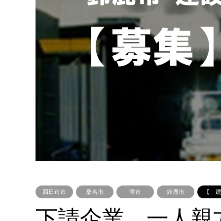
四日市市
桑名市
津市
鈴鹿市
【 
下請企業、一人親