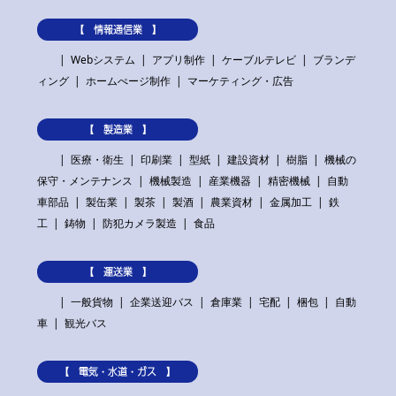
【 情報通信業 】
Webシステム
アプリ制作
ケーブルテレビ
ブランデ
ィング
ホームぺージ制作
マーケティング・広告
【 製造業 】
医療・衛生
印刷業
型紙
建設資材
樹脂
機械の
保守・メンテナンス
機械製造
産業機器
精密機械
自動
車部品
製缶業
製茶
製酒
農業資材
金属加工
鉄
工
鋳物
防犯カメラ製造
食品
【 運送業 】
一般貨物
企業送迎バス
倉庫業
宅配
梱包
自動
車
観光バス
【 電気・水道・ガス 】