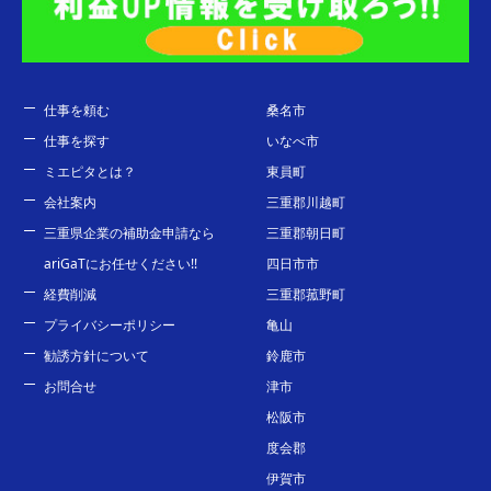
仕事を頼む
桑名市
仕事を探す
いなべ市
ミエピタとは？
東員町
会社案内
三重郡川越町
三重県企業の補助金申請なら
三重郡朝日町
ariGaTにお任せください!!
四日市市
経費削減
三重郡菰野町
プライバシーポリシー
亀山
勧誘方針について
鈴鹿市
お問合せ
津市
松阪市
度会郡
伊賀市