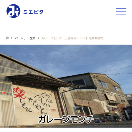
toggle
naviga
パートナー企業
ガレージモンチ【三重県四日市市】自動車修理