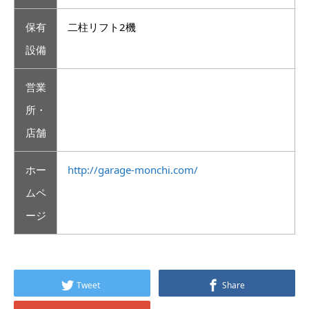
保有
二柱リフト2機
設備
営業
所・
店舗
ホー
http://garage-monchi.com/
ムペ
ージ
Tweet
Share