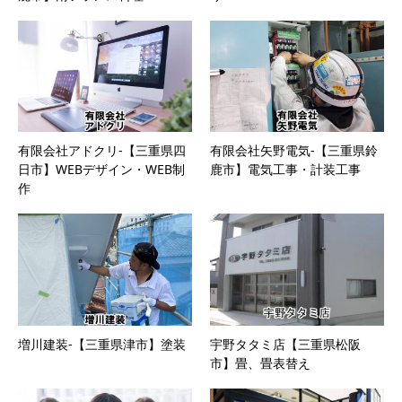
有限会社アドクリ-【三重県四
有限会社矢野電気-【三重県鈴
日市】WEBデザイン・WEB制
鹿市】電気工事・計装工事
作
増川建装-【三重県津市】塗装
宇野タタミ店【三重県松阪
市】畳、畳表替え