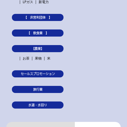
LPガス
新電力
【 非営利団体 】
【 飲食業 】
【農業】
お茶
果物
米
セールスプロモーション
旅行業
水道・水回り