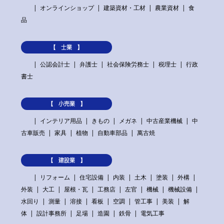
オンラインショップ
建築資材・工材
農業資材
食
品
【 士業 】
公認会計士
弁護士
社会保険労務士
税理士
行政
書士
【 小売業 】
インテリア用品
きもの
メガネ
中古産業機械
中
古車販売
家具
植物
自動車部品
萬古焼
【 建設業 】
リフォーム
住宅設備
内装
土木
塗装
外構
外装
大工
屋根・瓦
工務店
左官
機械
機械設備
水回り
測量
溶接
看板
空調
管工事
美装
解
体
設計事務所
足場
造園
鉄骨
電気工事