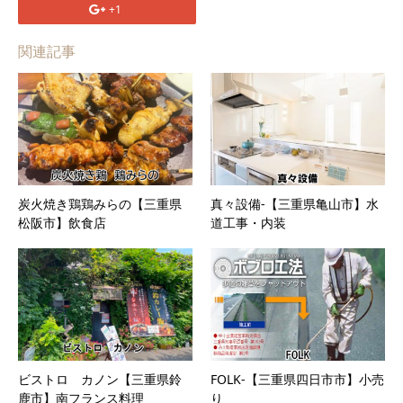
+1
関連記事
炭火焼き鶏鶏みらの【三重県
真々設備-【三重県亀山市】水
松阪市】飲食店
道工事・内装
ビストロ カノン【三重県鈴
FOLK-【三重県四日市市】小売
鹿市】南フランス料理
り