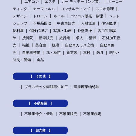
エアコン
エステ
カー ディテーリング業、
カーコー
ティング
カーフィルム
コンサルティング
スマホ修理
デザイン
ドローン
ネイル
パソコン販売・修理
ペット
ショップ
不用品回収
中古車販売
人材派遣
住宅修理
便利屋
保険代理店
写真・動画
外壁洗浄
害虫害獣駆
除
接骨院
新車販売
旅行業
求人
清掃
石材加工販
売
福祉
美容室
脱毛
自動車ガラス交換
自動車修
理
自動車整備
花・種苗
貸衣装
車検
釣具
防犯・
防災・警備
食品
【 その他 】
プラスチック樹脂再生加工
産業廃棄物処理
【 不動産業 】
不動産仲介・管理
不動産販売
不動産鑑定
【 卸売業 】