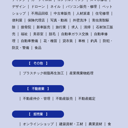
デザイン
ドローン
ネイル
パソコン販売・修理
ペット
ショップ
不用品回収
中古車販売
人材派遣
住宅修理
便利屋
保険代理店
写真・動画
外壁洗浄
害虫害獣駆
除
接骨院
新車販売
旅行業
求人
清掃
石材加工販
売
福祉
美容室
脱毛
自動車ガラス交換
自動車修
理
自動車整備
花・種苗
貸衣装
車検
釣具
防犯・
防災・警備
食品
【 その他 】
プラスチック樹脂再生加工
産業廃棄物処理
【 不動産業 】
不動産仲介・管理
不動産販売
不動産鑑定
【 卸売業 】
オンラインショップ
建築資材・工材
農業資材
食