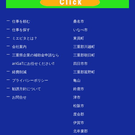
仕事を頼む
桑名市
仕事を探す
いなべ市
ミエピタとは？
東員町
会社案内
三重郡川越町
三重県企業の補助金申請なら
三重郡朝日町
ariGaTにお任せください!!
四日市市
経費削減
三重郡菰野町
プライバシーポリシー
亀山
勧誘方針について
鈴鹿市
お問合せ
津市
松阪市
度会郡
伊賀市
北牟婁郡