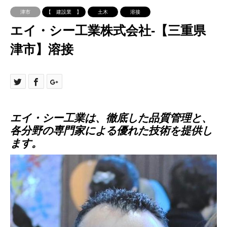
津市
【 建設業 】
土木
溶接
エイ・シー工業株式会社-【三重県
津市】溶接
エイ・シー工業は、徹底した品質管理と、
各分野の専門家による優れた技術を提供し
ます。