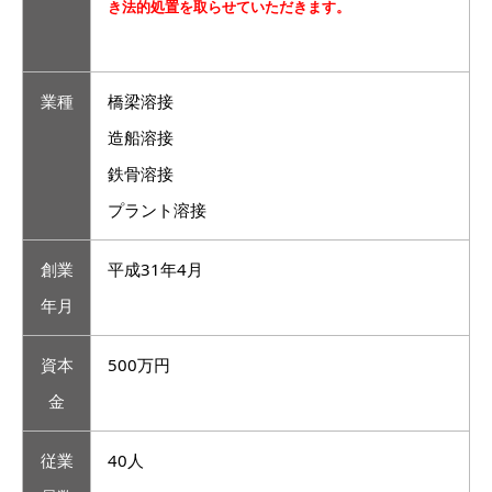
き法的処置を取らせていただきます。
業種
橋梁溶接
造船溶接
鉄骨溶接
プラント溶接
創業
平成31年4月
年月
資本
500万円
金
従業
40人