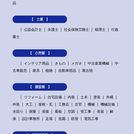
品
【 士業 】
公認会計士
弁護士
社会保険労務士
税理士
行政
書士
【 小売業 】
インテリア用品
きもの
メガネ
中古産業機械
中
古車販売
家具
植物
自動車部品
萬古焼
【 建設業 】
リフォーム
住宅設備
内装
土木
塗装
外構
外装
大工
屋根・瓦
工務店
左官
機械
機械設備
水回り
測量
溶接
看板
空調
管工事
美装
解
体
設計事務所
足場
造園
鉄骨
電気工事