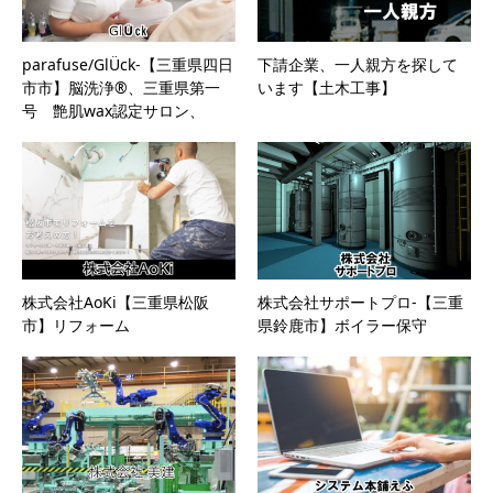
parafuse/GlÜck-【三重県四日
下請企業、一人親方を探して
市市】脳洗浄®、三重県第一
います【土木工事】
号 艶肌wax認定サロン、
𝐇𝐎𝐋𝐋𝐘𝐖𝐎𝐎𝐃 𝐁𝐑𝐎𝐖 𝐋𝐈𝐅𝐓®
株式会社AoKi【三重県松阪
株式会社サポートプロ-【三重
市】リフォーム
県鈴鹿市】ボイラー保守