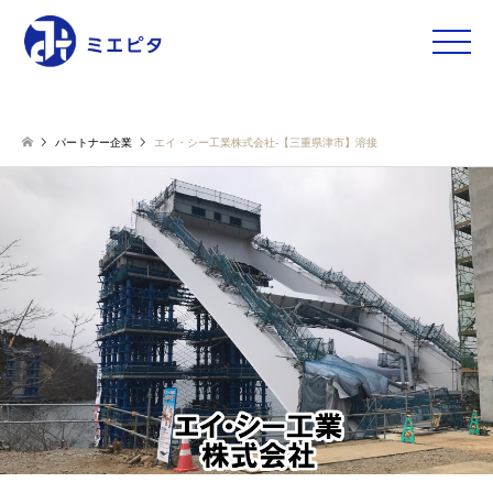
toggle
naviga
パートナー企業
エイ・シー工業株式会社-【三重県津市】溶接