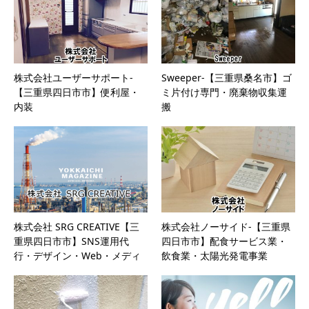
株式会社ユーザーサポート-
Sweeper-【三重県桑名市】ゴ
【三重県四日市市】便利屋・
ミ片付け専門・廃棄物収集運
内装
搬
株式会社 SRG CREATIVE【三
株式会社ノーサイド-【三重県
重県四日市市】SNS運用代
四日市市】配食サービス業・
行・デザイン・Web・メディ
飲食業・太陽光発電事業
ア制作