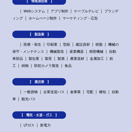
【 情報通信業 】
Webシステム
アプリ制作
ケーブルテレビ
ブランデ
ィング
ホームぺージ制作
マーケティング・広告
【 製造業 】
医療・衛生
印刷業
型紙
建設資材
樹脂
機械の
保守・メンテナンス
機械製造
産業機器
精密機械
自動
車部品
製缶業
製茶
製酒
農業資材
金属加工
鉄
工
鋳物
防犯カメラ製造
食品
【 運送業 】
一般貨物
企業送迎バス
倉庫業
宅配
梱包
自動
車
観光バス
【 電気・水道・ガス 】
LPガス
新電力