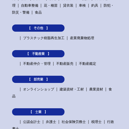
理
自動車整備
花・種苗
貸衣装
車検
釣具
防犯・
防災・警備
食品
【 その他 】
プラスチック樹脂再生加工
産業廃棄物処理
【 不動産業 】
不動産仲介・管理
不動産販売
不動産鑑定
【 卸売業 】
オンラインショップ
建築資材・工材
農業資材
食
品
【 士業 】
公認会計士
弁護士
社会保険労務士
税理士
行政
書士