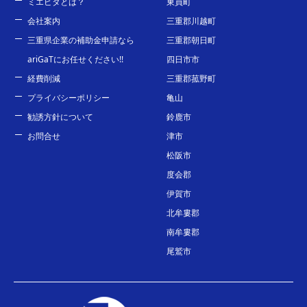
ミエピタとは？
東員町
会社案内
三重郡川越町
三重県企業の補助金申請なら
三重郡朝日町
ariGaTにお任せください!!
四日市市
経費削減
三重郡菰野町
プライバシーポリシー
亀山
勧誘方針について
鈴鹿市
お問合せ
津市
松阪市
度会郡
伊賀市
北牟婁郡
南牟婁郡
尾鷲市