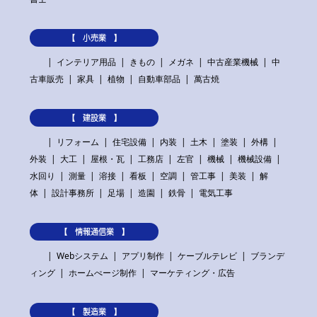
【 小売業 】
インテリア用品
きもの
メガネ
中古産業機械
中
古車販売
家具
植物
自動車部品
萬古焼
【 建設業 】
リフォーム
住宅設備
内装
土木
塗装
外構
外装
大工
屋根・瓦
工務店
左官
機械
機械設備
水回り
測量
溶接
看板
空調
管工事
美装
解
体
設計事務所
足場
造園
鉄骨
電気工事
【 情報通信業 】
Webシステム
アプリ制作
ケーブルテレビ
ブランデ
ィング
ホームぺージ制作
マーケティング・広告
【 製造業 】