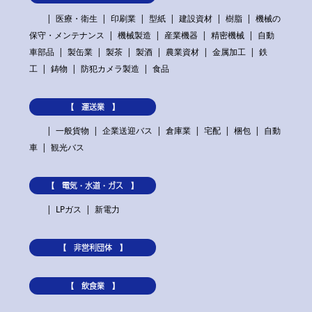
医療・衛生
印刷業
型紙
建設資材
樹脂
機械の
保守・メンテナンス
機械製造
産業機器
精密機械
自動
車部品
製缶業
製茶
製酒
農業資材
金属加工
鉄
工
鋳物
防犯カメラ製造
食品
【 運送業 】
一般貨物
企業送迎バス
倉庫業
宅配
梱包
自動
車
観光バス
【 電気・水道・ガス 】
LPガス
新電力
【 非営利団体 】
【 飲食業 】