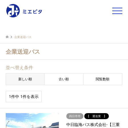
toggle
naviga
企業送迎バス
企業送迎バス
並べ替え条件
新しい順
古い順
閲覧数順
1件中 1件を表示
四日市市
【 運送業 】
中日臨海バス株式会社-【三重