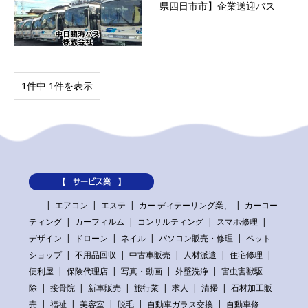
県四日市市】企業送迎バス
1件中 1件を表示
【 サービス業 】
エアコン
エステ
カー ディテーリング業、
カーコー
ティング
カーフィルム
コンサルティング
スマホ修理
デザイン
ドローン
ネイル
パソコン販売・修理
ペット
ショップ
不用品回収
中古車販売
人材派遣
住宅修理
便利屋
保険代理店
写真・動画
外壁洗浄
害虫害獣駆
除
接骨院
新車販売
旅行業
求人
清掃
石材加工販
売
福祉
美容室
脱毛
自動車ガラス交換
自動車修