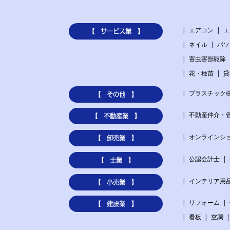
エアコン
エ
【 サービス業 】
ネイル
パソ
害虫害獣駆除
花・種苗
貸
プラスチック
【 その他 】
不動産仲介・
【 不動産業 】
オンラインシ
【 卸売業 】
公認会計士
【 士業 】
インテリア用
【 小売業 】
リフォーム
【 建設業 】
看板
空調