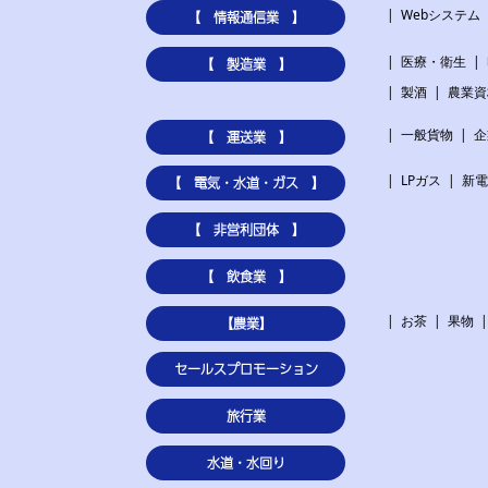
Webシステム
【 情報通信業 】
医療・衛生
【 製造業 】
製酒
農業資
一般貨物
企
【 運送業 】
LPガス
新
【 電気・水道・ガス 】
【 非営利団体 】
【 飲食業 】
お茶
果物
【農業】
セールスプロモーション
旅行業
水道・水回り