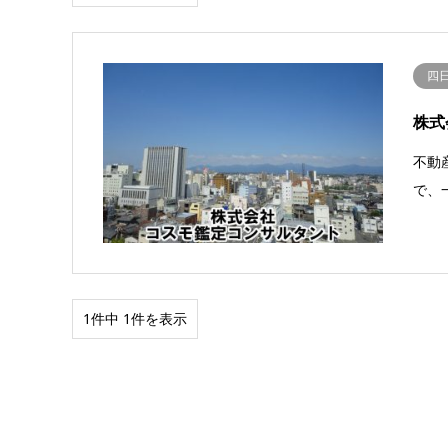
四
株式
不動
で、
1件中 1件を表示