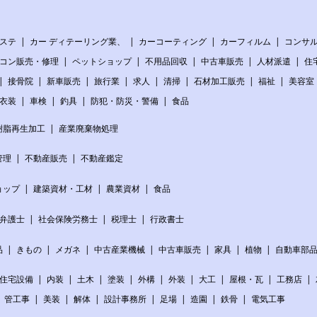
ステ
カー ディテーリング業、
カーコーティング
カーフィルム
コンサ
コン販売・修理
ペットショップ
不用品回収
中古車販売
人材派遣
住
接骨院
新車販売
旅行業
求人
清掃
石材加工販売
福祉
美容室
衣装
車検
釣具
防犯・防災・警備
食品
樹脂再生加工
産業廃棄物処理
管理
不動産販売
不動産鑑定
ョップ
建築資材・工材
農業資材
食品
弁護士
社会保険労務士
税理士
行政書士
品
きもの
メガネ
中古産業機械
中古車販売
家具
植物
自動車部
住宅設備
内装
土木
塗装
外構
外装
大工
屋根・瓦
工務店
管工事
美装
解体
設計事務所
足場
造園
鉄骨
電気工事