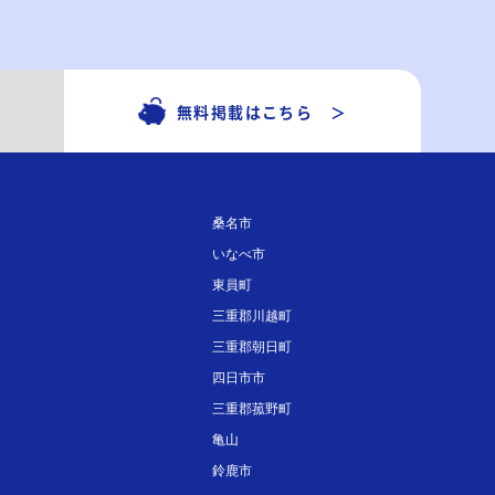
無料掲載はこちら ＞
桑名市
いなべ市
東員町
三重郡川越町
三重郡朝日町
四日市市
三重郡菰野町
亀山
鈴鹿市