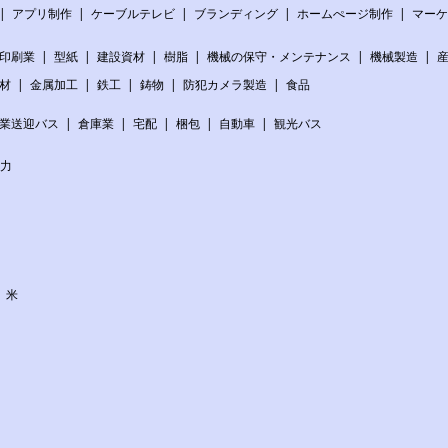
アプリ制作
ケーブルテレビ
ブランディング
ホームぺージ制作
マー
印刷業
型紙
建設資材
樹脂
機械の保守・メンテナンス
機械製造
材
金属加工
鉄工
鋳物
防犯カメラ製造
食品
業送迎バス
倉庫業
宅配
梱包
自動車
観光バス
電力
米