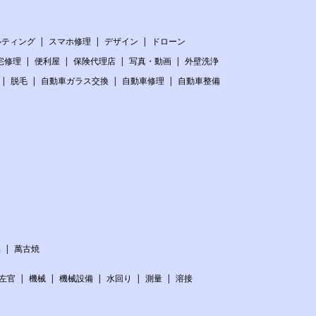
ルティング
スマホ修理
デザイン
ドローン
宅修理
便利屋
保険代理店
写真・動画
外壁洗浄
脱毛
自動車ガラス交換
自動車修理
自動車整備
品
萬古焼
左官
機械
機械設備
水回り
測量
溶接