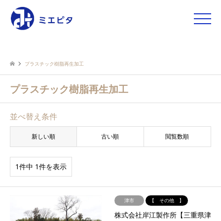
toggle
naviga
プラスチック樹脂再生加工
プラスチック樹脂再生加工
並べ替え条件
新しい順
古い順
閲覧数順
1件中 1件を表示
津市
【 その他 】
株式会社岸江製作所【三重県津