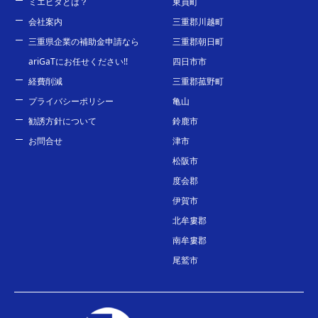
ミエピタとは？
東員町
会社案内
三重郡川越町
三重県企業の補助金申請なら
三重郡朝日町
ariGaTにお任せください!!
四日市市
経費削減
三重郡菰野町
プライバシーポリシー
亀山
勧誘方針について
鈴鹿市
お問合せ
津市
松阪市
度会郡
伊賀市
北牟婁郡
南牟婁郡
尾鷲市