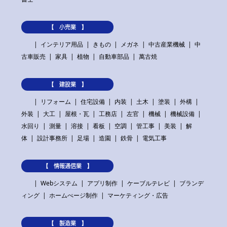
【 小売業 】
インテリア用品
きもの
メガネ
中古産業機械
中
古車販売
家具
植物
自動車部品
萬古焼
【 建設業 】
リフォーム
住宅設備
内装
土木
塗装
外構
外装
大工
屋根・瓦
工務店
左官
機械
機械設備
水回り
測量
溶接
看板
空調
管工事
美装
解
体
設計事務所
足場
造園
鉄骨
電気工事
【 情報通信業 】
Webシステム
アプリ制作
ケーブルテレビ
ブランデ
ィング
ホームぺージ制作
マーケティング・広告
【 製造業 】