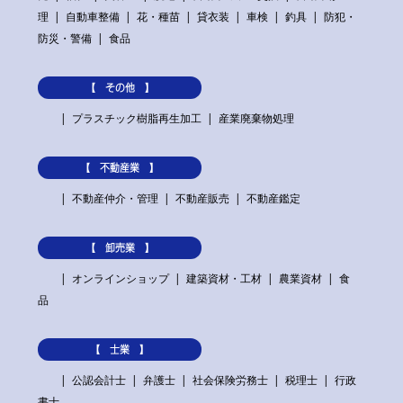
理
自動車整備
花・種苗
貸衣装
車検
釣具
防犯・
防災・警備
食品
【 その他 】
プラスチック樹脂再生加工
産業廃棄物処理
【 不動産業 】
不動産仲介・管理
不動産販売
不動産鑑定
【 卸売業 】
オンラインショップ
建築資材・工材
農業資材
食
品
【 士業 】
公認会計士
弁護士
社会保険労務士
税理士
行政
書士