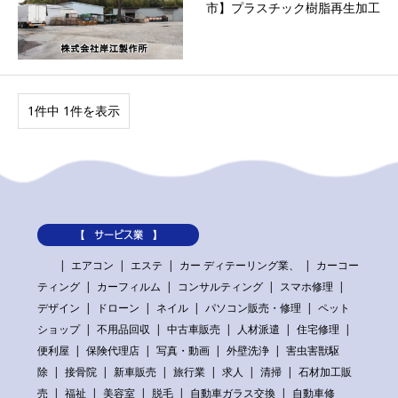
市】プラスチック樹脂再生加工
1件中 1件を表示
【 サービス業 】
エアコン
エステ
カー ディテーリング業、
カーコー
ティング
カーフィルム
コンサルティング
スマホ修理
デザイン
ドローン
ネイル
パソコン販売・修理
ペット
ショップ
不用品回収
中古車販売
人材派遣
住宅修理
便利屋
保険代理店
写真・動画
外壁洗浄
害虫害獣駆
除
接骨院
新車販売
旅行業
求人
清掃
石材加工販
売
福祉
美容室
脱毛
自動車ガラス交換
自動車修