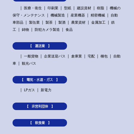
医療・衛生
印刷業
型紙
建設資材
樹脂
機械の
保守・メンテナンス
機械製造
産業機器
精密機械
自動
車部品
製缶業
製茶
製酒
農業資材
金属加工
鉄
工
鋳物
防犯カメラ製造
食品
【 運送業 】
一般貨物
企業送迎バス
倉庫業
宅配
梱包
自動
車
観光バス
【 電気・水道・ガス 】
LPガス
新電力
【 非営利団体 】
【 飲食業 】