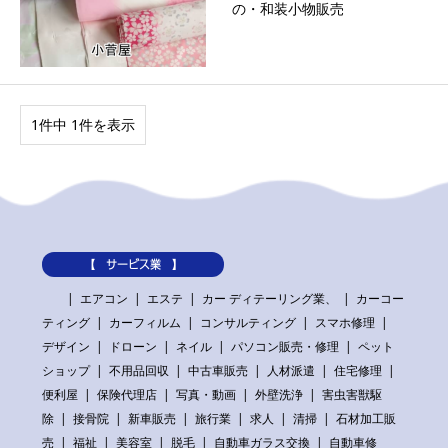
の・和装小物販売
1件中 1件を表示
【 サービス業 】
エアコン
エステ
カー ディテーリング業、
カーコー
ティング
カーフィルム
コンサルティング
スマホ修理
デザイン
ドローン
ネイル
パソコン販売・修理
ペット
ショップ
不用品回収
中古車販売
人材派遣
住宅修理
便利屋
保険代理店
写真・動画
外壁洗浄
害虫害獣駆
除
接骨院
新車販売
旅行業
求人
清掃
石材加工販
売
福祉
美容室
脱毛
自動車ガラス交換
自動車修