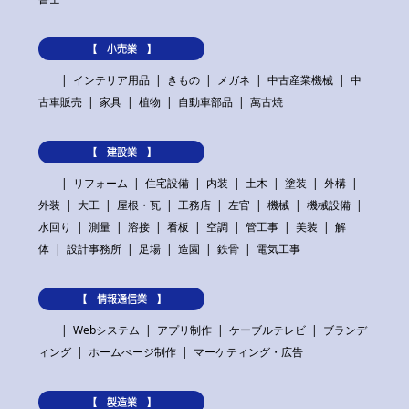
【 小売業 】
インテリア用品
きもの
メガネ
中古産業機械
中
古車販売
家具
植物
自動車部品
萬古焼
【 建設業 】
リフォーム
住宅設備
内装
土木
塗装
外構
外装
大工
屋根・瓦
工務店
左官
機械
機械設備
水回り
測量
溶接
看板
空調
管工事
美装
解
体
設計事務所
足場
造園
鉄骨
電気工事
【 情報通信業 】
Webシステム
アプリ制作
ケーブルテレビ
ブランデ
ィング
ホームぺージ制作
マーケティング・広告
【 製造業 】