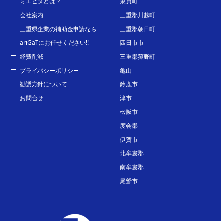
ミエピタとは？
東員町
会社案内
三重郡川越町
三重県企業の補助金申請なら
三重郡朝日町
ariGaTにお任せください!!
四日市市
経費削減
三重郡菰野町
プライバシーポリシー
亀山
勧誘方針について
鈴鹿市
お問合せ
津市
松阪市
度会郡
伊賀市
北牟婁郡
南牟婁郡
尾鷲市