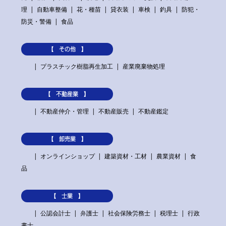
理
自動車整備
花・種苗
貸衣装
車検
釣具
防犯・
防災・警備
食品
【 その他 】
プラスチック樹脂再生加工
産業廃棄物処理
【 不動産業 】
不動産仲介・管理
不動産販売
不動産鑑定
【 卸売業 】
オンラインショップ
建築資材・工材
農業資材
食
品
【 士業 】
公認会計士
弁護士
社会保険労務士
税理士
行政
書士