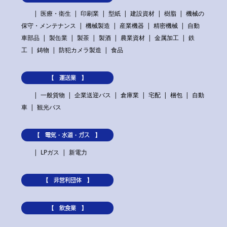
医療・衛生
印刷業
型紙
建設資材
樹脂
機械の
保守・メンテナンス
機械製造
産業機器
精密機械
自動
車部品
製缶業
製茶
製酒
農業資材
金属加工
鉄
工
鋳物
防犯カメラ製造
食品
【 運送業 】
一般貨物
企業送迎バス
倉庫業
宅配
梱包
自動
車
観光バス
【 電気・水道・ガス 】
LPガス
新電力
【 非営利団体 】
【 飲食業 】