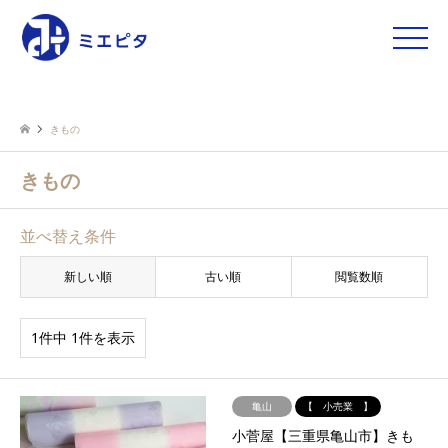
toggle
naviga
きもの
きもの
並べ替え条件
新しい順
古い順
閲覧数順
1件中 1件を表示
亀山
【 小売業 】
小菅屋【三重県亀山市】きも