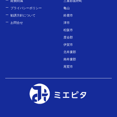
経費削減
三重郡菰野町
プライバシーポリシー
亀山
勧誘方針について
鈴鹿市
お問合せ
津市
松阪市
度会郡
伊賀市
北牟婁郡
南牟婁郡
尾鷲市