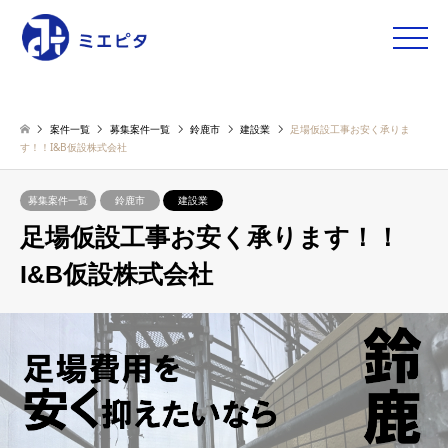
toggle
naviga
案件一覧
募集案件一覧
鈴鹿市
建設業
足場仮設工事お安く承りま
す！！I&B仮設株式会社
募集案件一覧
鈴鹿市
建設業
足場仮設工事お安く承ります！！
I&B仮設株式会社