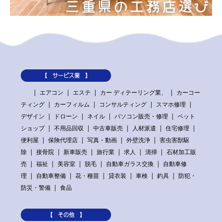
【 サービス業 】
エアコン
エステ
カー ディテーリング業、
カーコー
ティング
カーフィルム
コンサルティング
スマホ修理
デザイン
ドローン
ネイル
パソコン販売・修理
ペット
ショップ
不用品回収
中古車販売
人材派遣
住宅修理
便利屋
保険代理店
写真・動画
外壁洗浄
害虫害獣駆
除
接骨院
新車販売
旅行業
求人
清掃
石材加工販
売
福祉
美容室
脱毛
自動車ガラス交換
自動車修
理
自動車整備
花・種苗
貸衣装
車検
釣具
防犯・
防災・警備
食品
【 その他 】