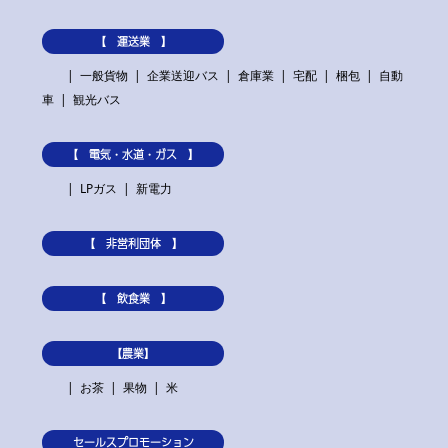
【 運送業 】
一般貨物
企業送迎バス
倉庫業
宅配
梱包
自動
車
観光バス
【 電気・水道・ガス 】
LPガス
新電力
【 非営利団体 】
【 飲食業 】
【農業】
お茶
果物
米
セールスプロモーション