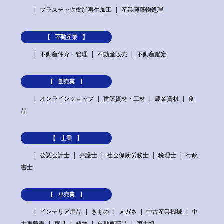
プラスチック樹脂再生加工
産業廃棄物処理
【 不動産業 】
不動産仲介・管理
不動産販売
不動産鑑定
【 卸売業 】
オンラインショップ
建築資材・工材
農業資材
食
品
【 士業 】
公認会計士
弁護士
社会保険労務士
税理士
行政
書士
【 小売業 】
インテリア用品
きもの
メガネ
中古産業機械
中
古車販売
家具
植物
自動車部品
萬古焼