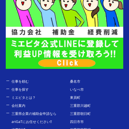
仕事を頼む
桑名市
仕事を探す
いなべ市
ミエピタとは？
東員町
会社案内
三重郡川越町
三重県企業の補助金申請なら
三重郡朝日町
ariGaTにお任せください!!
四日市市