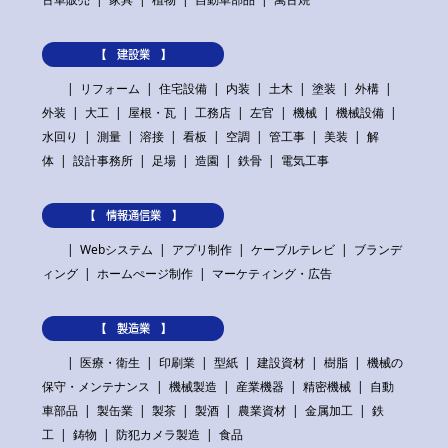
【 建設業 】
リフォーム
住宅設備
内装
土木
塗装
外構
外装
大工
屋根・瓦
工務店
左官
機械
機械設備
水回り
測量
溶接
看板
空調
管工事
美装
解
体
設計事務所
足場
造園
鉄骨
電気工事
【 情報通信業 】
Webシステム
アプリ制作
ケーブルテレビ
ブランデ
ィング
ホームぺージ制作
マーケティング・広告
【 製造業 】
医療・衛生
印刷業
型紙
建設資材
樹脂
機械の
保守・メンテナンス
機械製造
産業機器
精密機械
自動
車部品
製缶業
製茶
製酒
農業資材
金属加工
鉄
工
鋳物
防犯カメラ製造
食品