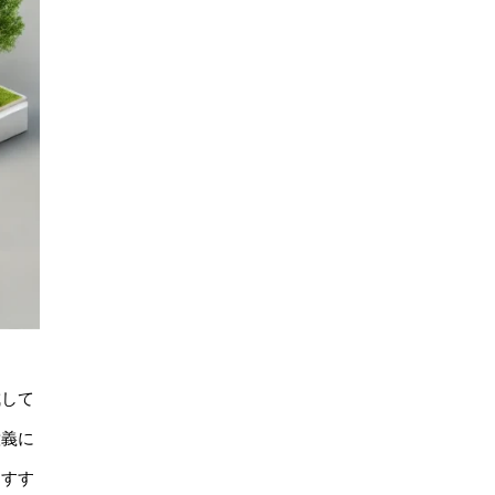
成して
意義に
おすす