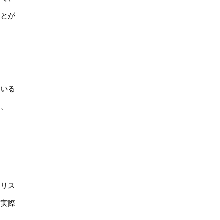
ことが
ている
り、
クリス
、実際