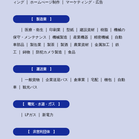
ィング
ホームぺージ制作
マーケティング・広告
【 製造業 】
医療・衛生
印刷業
型紙
建設資材
樹脂
機械の
保守・メンテナンス
機械製造
産業機器
精密機械
自動
車部品
製缶業
製茶
製酒
農業資材
金属加工
鉄
工
鋳物
防犯カメラ製造
食品
【 運送業 】
一般貨物
企業送迎バス
倉庫業
宅配
梱包
自動
車
観光バス
【 電気・水道・ガス 】
LPガス
新電力
【 非営利団体 】