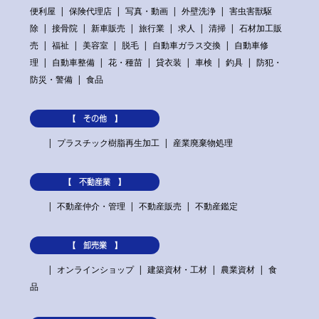
便利屋
保険代理店
写真・動画
外壁洗浄
害虫害獣駆
除
接骨院
新車販売
旅行業
求人
清掃
石材加工販
売
福祉
美容室
脱毛
自動車ガラス交換
自動車修
理
自動車整備
花・種苗
貸衣装
車検
釣具
防犯・
防災・警備
食品
【 その他 】
プラスチック樹脂再生加工
産業廃棄物処理
【 不動産業 】
不動産仲介・管理
不動産販売
不動産鑑定
【 卸売業 】
オンラインショップ
建築資材・工材
農業資材
食
品