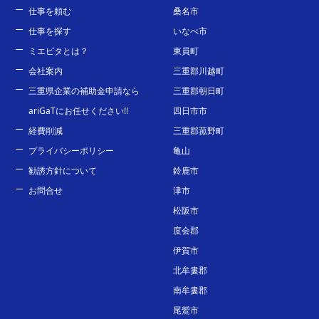
仕事を頼む
桑名市
仕事を探す
いなべ市
ミエピタとは？
東員町
会社案内
三重郡川越町
三重県企業の補助金申請なら
三重郡朝日町
ariGaTにお任せください!!
四日市市
経費削減
三重郡菰野町
プライバシーポリシー
亀山
勧誘方針について
鈴鹿市
お問合せ
津市
松阪市
度会郡
伊賀市
北牟婁郡
南牟婁郡
尾鷲市