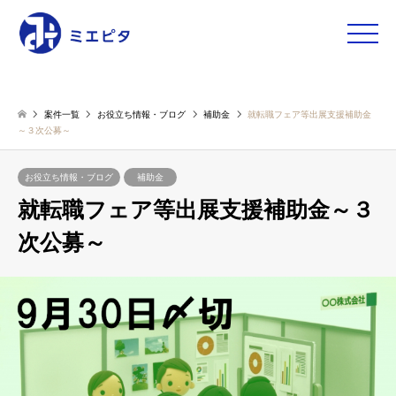
toggle
naviga
案件一覧
お役立ち情報・ブログ
補助金
就転職フェア等出展支援補助金
～３次公募～
お役立ち情報・ブログ
補助金
就転職フェア等出展支援補助金～３
次公募～