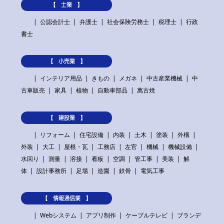
【 士業 】
公認会計士
弁護士
社会保険労務士
税理士
行政
書士
【 小売業 】
インテリア用品
きもの
メガネ
中古産業機械
中
古車販売
家具
植物
自動車部品
萬古焼
【 建設業 】
リフォーム
住宅設備
内装
土木
塗装
外構
外装
大工
屋根・瓦
工務店
左官
機械
機械設備
水回り
測量
溶接
看板
空調
管工事
美装
解
体
設計事務所
足場
造園
鉄骨
電気工事
【 情報通信業 】
Webシステム
アプリ制作
ケーブルテレビ
ブランデ