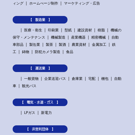
ィング
ホームぺージ制作
マーケティング・広告
【 製造業 】
医療・衛生
印刷業
型紙
建設資材
樹脂
機械の
保守・メンテナンス
機械製造
産業機器
精密機械
自動
車部品
製缶業
製茶
製酒
農業資材
金属加工
鉄
工
鋳物
防犯カメラ製造
食品
【 運送業 】
一般貨物
企業送迎バス
倉庫業
宅配
梱包
自動
車
観光バス
【 電気・水道・ガス 】
LPガス
新電力
【 非営利団体 】