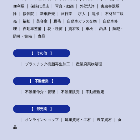
便利屋
保険代理店
写真・動画
外壁洗浄
害虫害獣駆
除
接骨院
新車販売
旅行業
求人
清掃
石材加工販
売
福祉
美容室
脱毛
自動車ガラス交換
自動車修
理
自動車整備
花・種苗
貸衣装
車検
釣具
防犯・
防災・警備
食品
【 その他 】
プラスチック樹脂再生加工
産業廃棄物処理
【 不動産業 】
不動産仲介・管理
不動産販売
不動産鑑定
【 卸売業 】
オンラインショップ
建築資材・工材
農業資材
食
品