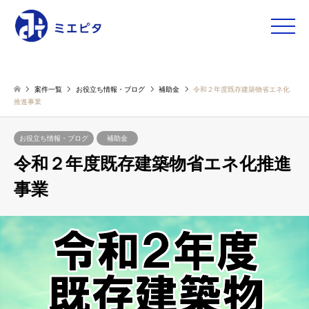
toggle
naviga
案件一覧
お役立ち情報・ブログ
補助金
令和２年度既存建築物省エネ化
推進事業
お役立ち情報・ブログ
補助金
令和２年度既存建築物省エネ化推進
事業