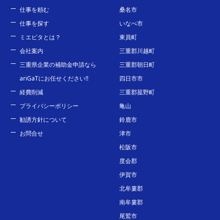
仕事を頼む
桑名市
仕事を探す
いなべ市
ミエピタとは？
東員町
会社案内
三重郡川越町
三重県企業の補助金申請なら
三重郡朝日町
ariGaTにお任せください!!
四日市市
経費削減
三重郡菰野町
プライバシーポリシー
亀山
勧誘方針について
鈴鹿市
お問合せ
津市
松阪市
度会郡
伊賀市
北牟婁郡
南牟婁郡
尾鷲市