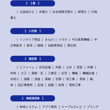
【 士業 】
公認会計士
弁護士
社会保険労務士
税理士
行政
書士
【 小売業 】
インテリア用品
きもの
メガネ
中古産業機械
中
古車販売
家具
植物
自動車部品
萬古焼
【 建設業 】
リフォーム
住宅設備
内装
土木
塗装
外構
外装
大工
屋根・瓦
工務店
左官
機械
機械設備
水回り
測量
溶接
看板
空調
管工事
美装
解
体
設計事務所
足場
造園
鉄骨
電気工事
【 情報通信業 】
Webシステム
アプリ制作
ケーブルテレビ
ブランデ